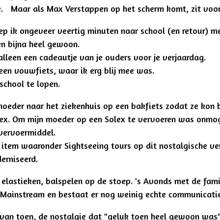
sie. Maar als Max Verstappen op het scherm komt, zit voor
liep ik ongeveer veertig minuten naar school (en retour)
gen bijna heel gewoon.
alleen een cadeautje van je ouders voor je verjaardag.
 een vouwfiets, waar ik erg blij mee was.
 school te lopen.
oeder naar het ziekenhuis op een bakfiets zodat ze kon b
x. Om mijn moeder op een Solex te vervoeren was onmoge
r vervoermiddel.
 item waaronder Sightseeing tours op dit nostalgische ve
erniseerd.
, elastieken, balspelen op de stoep. 's Avonds met de fa
Mainstream en bestaat er nog weinig echte communicatie
d van toen, de nostalgie dat "geluk toen heel gewoon was"