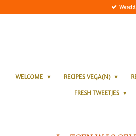
Wereld
Ga
direct
naar
de
hoofdinhoud
WELCOME
RECIPES VEGA(N)
R
FRESH TWEETJES