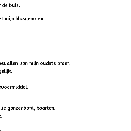
 de buis.
 met mijn klasgenoten.
evallen van mijn oudste broer.
lijk.
rvoermiddel.
milie ganzenbord, kaarten.
.
.