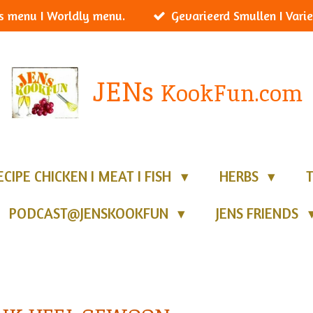
s menu I Worldly menu.
Gevarieerd Smullen I Varie
JENs
KookFun.com
ECIPE CHICKEN I MEAT I FISH
HERBS
PODCAST@JENSKOOKFUN
JENS FRIENDS