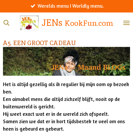
Werelds menu I Worldly menu.
Ga
direct
JENs
KookFun.com
naar
de
hoofdinhoud
A5. EEN GROOT CADEAU
Het is altijd gezellig als ik regulier bij mijn oom op bezoek
ben.
Een aimabel mens die altijd zichzelf blijft, nooit op de
buitenwereld is gericht.
Hij weet exact wat er in de wereld zich afspeelt.
Samen zien we dat er in kort tijdsbestek te veel om ons
heen is gebeurd en gebeurt.