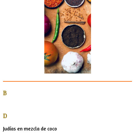
k
a
m
B
D
Judías en mezcla de coco