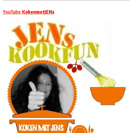
YouTube
KokenmetJENs