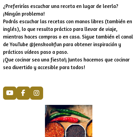
¿Preferirías escuchar una receta en lugar de leerla?
¡Ningún problema!
Podrás escuchar las recetas con manos libres (también en
inglés), lo que resulta práctico para llevar de viaje,
mientras haces compras o en casa. Sigue también el canal
de YouTube @Jenskookfun para obtener inspiración y
prácticos vídeos paso a paso.
¡Que cocinar sea una fiesta!¡ Juntos hacemos que cocinar
sea divertido y accesible para todos!
Y
F
I
o
a
n
u
c
s
T
e
t
u
b
a
b
o
g
e
o
r