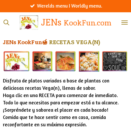
Gevarieerd Smullen I Varied Feasting.
Ga
direct
JENs
KookFun.com
naar
de
hoofdinhoud
JENs KookFun🍯
RECETAS VEGA(N)
Disfruta de platos variados a base de plantas con
deliciosas recetas Vega(n), llenas de sabor.
Haga clic en una RECETA para comenzar de inmediato.
Todo lo que necesitas para empezar está a tu alcance.
¡Sorpréndete y saborea el placer en cada bocado!
Comida que te hace sentir como en casa, comida
reconfortante en su máxima expresión.