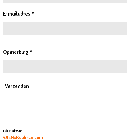
E-mailadres *
Opmerking *
Verzenden
JENs KookFun kun je ook volgen per FB,
Twitter,
Instagram.
Disclaimer
©JENsKookFun.com