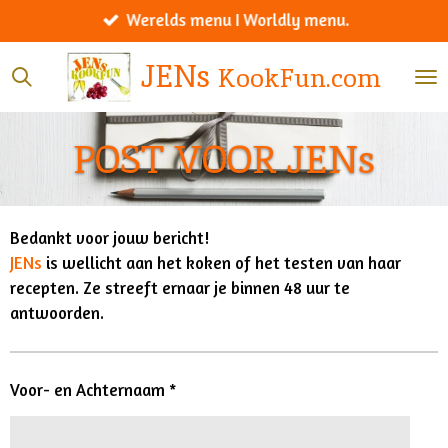
Werelds menu I Worldly menu.
Ga
direct
JENs
KookFun.com
naar
de
hoofdinhoud
POST VOOR JENs
Bedankt voor jouw bericht!
JENs
is wellicht aan het koken of het testen van haar
recepten. Ze streeft ernaar je binnen 48 uur te
antwoorden.
Voor- en Achternaam *