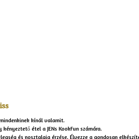
iss
mindenkinek kínál valamit.
y kényeztető étel a JENs KookFun számára.
elegség és nosztalgia érzése. Élvezze a gondosan elkészít