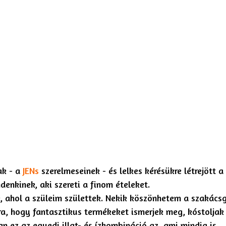
ak - a
JENs
szerelmeseinek - és lelkes kérésükre létrejött a
ndenkinek, aki szereti a finom ételeket.
 ahol a szüleim születtek. Nekik köszönhetem a szakácsg
a, hogy fantasztikus termékeket ismerjek meg, kóstoljak
an ez az egyedi illat- és ízkombináció az, ami mindig is