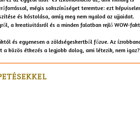
erőforrással, mégis sokszínűséget teremtve: ezt képvisele
észítése és kóstolása, amíg meg nem nyalod az ujjaidat.
ről, a kreativitásról és a minden falatban rejlő WOW-fakt
áktól és egyenesen a zöldségeskertből főzve. Az ízrobban
t a közös étkezés a legjobb dolog, ami létezik, nem igaz?
PETÉSEKKEL