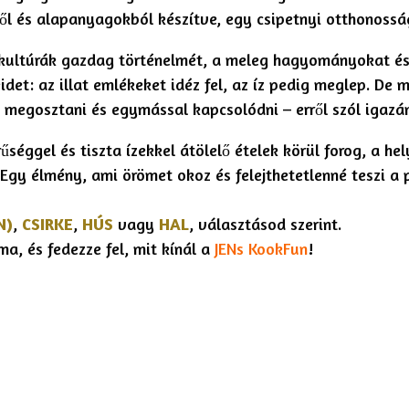
ől és alapanyagokból készítve, egy csipetnyi otthonossá
kultúrák gazdag történelmét, a meleg hagyományokat és
idet: az illat emlékeket idéz fel, az íz pedig meglep. De 
 megosztani és egymással kapcsolódni – erről szól igazán
éggel és tiszta ízekkel átölelő ételek körül forog, a hel
 Egy élmény, ami örömet okoz és felejthetetlenné teszi a 
N)
,
CSIRKE
,
HÚS
vagy
HAL
, választásod szerint.
ma, és fedezze fel, mit kínál a
JENs KookFun
!