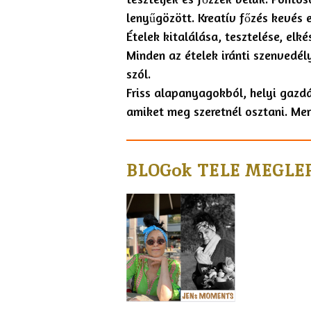
lenyűgözött. Kreatív főzés kevés 
Ételek kitalálása, tesztelése, elk
Minden az ételek iránti szenvedély
szól.
Friss alapanyagokból, helyi gazd
amiket meg szeretnél osztani. Mer
BLOGok TELE MEGLE