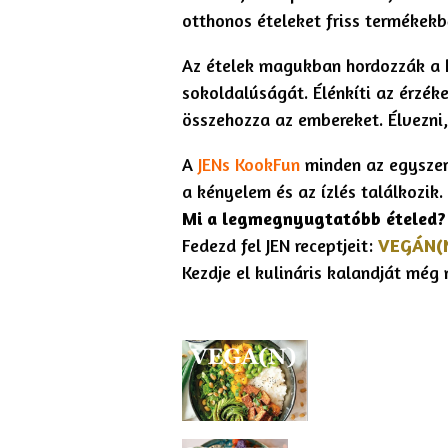
otthonos ételeket friss termékekb
Az ételek magukban hordozzák a 
sokoldalúságát. Élénkíti az érzéke
összehozza az embereket. Élvezni,
A
JENs KookFun
minden az egyszerűs
a kényelem és az ízlés találkozik.
Mi a legmegnyugtatóbb ételed?
Fedezd fel JEN receptjeit:
VEGÁN(
Kezdje el kulináris kalandját még 