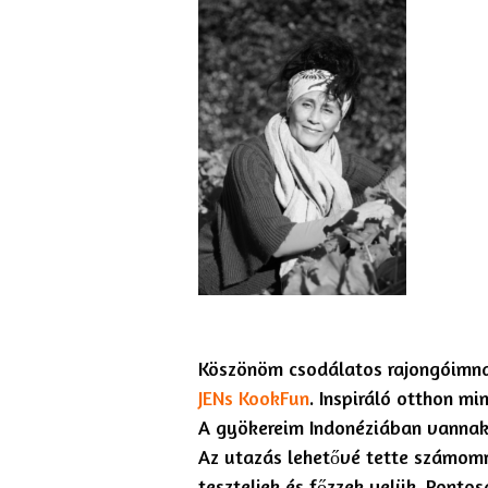
Köszönöm csodálatos rajongóimn
JENs KookFun
. Inspiráló otthon mi
A gyökereim Indonéziában vannak,
Az utazás lehetővé tette számomr
teszteljek és főzzek velük. Pontos