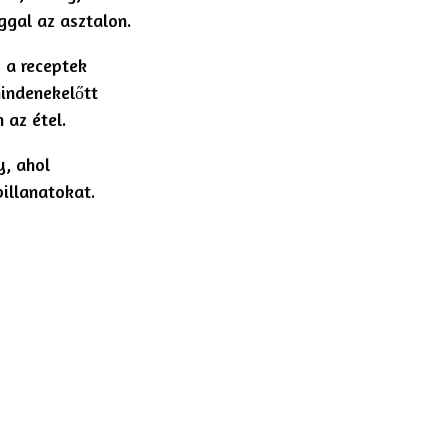
ggal az asztalon.
 a receptek
mindenekelőtt
 az étel.
y, ahol
pillanatokat.