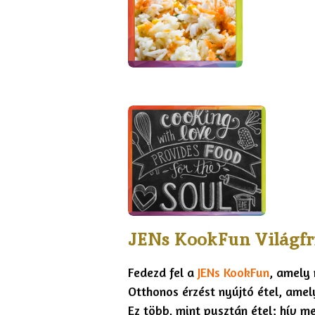
JENs KookFun Világfr
Fedezd fel a
JENs KookFun
, amely 
Otthonos érzést nyújtó étel, amel
Ez több, mint pusztán étel; hív m