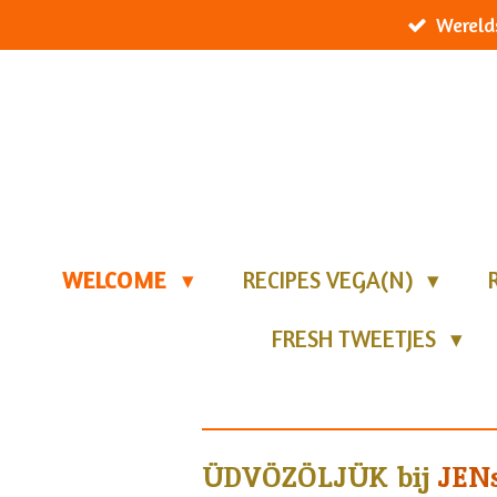
Wereld
Ga
direct
naar
de
hoofdinhoud
WELCOME
RECIPES VEGA(N)
FRESH TWEETJES
ÜDVÖZÖLJÜK
bij
JENs