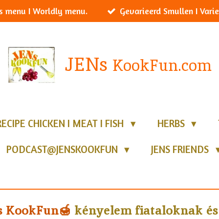
s menu I Worldly menu.
Gevarieerd Smullen I Varie
JENs
KookFun.com
RECIPE CHICKEN I MEAT I FISH
HERBS
PODCAST@JENSKOOKFUN
JENS FRIENDS
 KookFun🍯
kényelem fiataloknak és