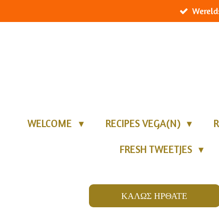
Wereld
Ga
direct
naar
de
hoofdinhoud
WELCOME
RECIPES VEGA(N)
R
FRESH TWEETJES
ΚΑΛΩΣ ΗΡΘΑΤΕ