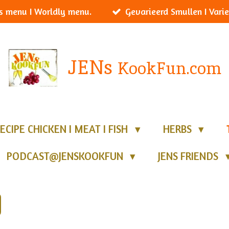
s menu I Worldly menu.
Gevarieerd Smullen I Varie
JENs
KookFun.com
ECIPE CHICKEN I MEAT I FISH
HERBS
PODCAST@JENSKOOKFUN
JENS FRIENDS