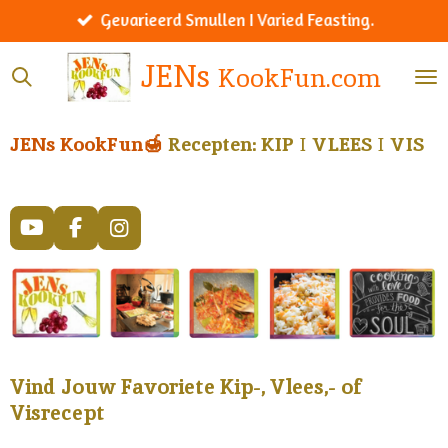
Werelds menu I Worldly menu.
Ga
direct
JENs
KookFun.com
naar
de
hoofdinhoud
JENs KookFun🍯
Recepten: KIP
I
VLEES
I
VIS
Y
F
I
o
a
n
u
c
s
T
e
t
u
b
a
b
o
g
e
o
r
k
a
Vind Jouw Favoriete Kip-, Vlees,- of
m
Visrecept