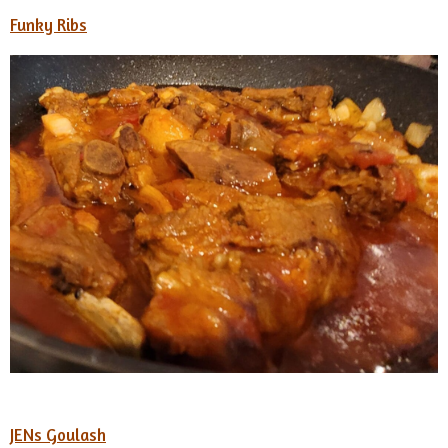
Funky Ribs
JENs Goulash