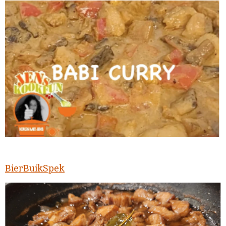
BierBuikSpek