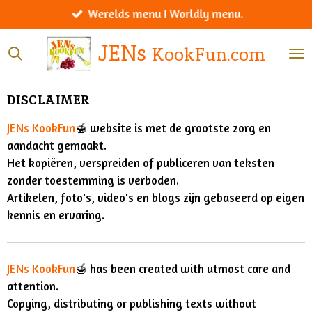
Werelds menu I Worldly menu.
Ga
direct
JENs
KookFun.com
naar
de
hoofdinhoud
DISCLAIMER
JENs KookFun
🍯 website is met de grootste zorg en
aandacht gemaakt.
Het kopiëren, verspreiden of publiceren van teksten
zonder toestemming is verboden.
Artikelen, foto's, video's en blogs zijn gebaseerd op eigen
kennis en ervaring.
JENs KookFun
🍯 has been created with utmost care and
attention.
Copying, distributing or publishing texts without