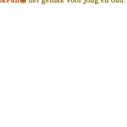
okFun🍯
het gemak voor jong en oud.