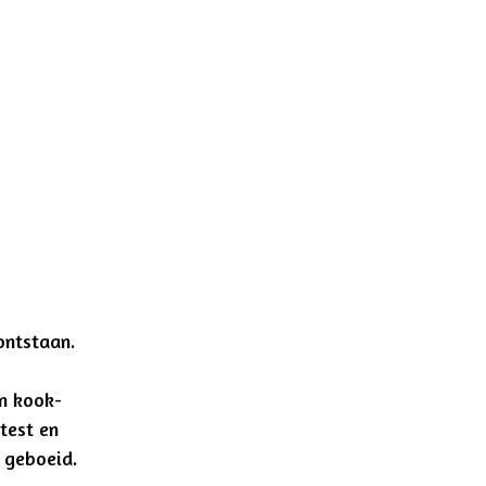
ontstaan.
jn kook-
test en
t geboeid.