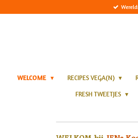
Wereld
Ga
direct
naar
de
hoofdinhoud
WELCOME
RECIPES VEGA(N)
FRESH TWEETJES