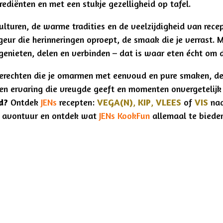
ediënten en met een stukje gezelligheid op tafel.
culturen, de warme tradities en de veelzijdigheid van rece
 geur die herinneringen oproept, de smaak die je verrast.
enieten, delen en verbinden – dat is waar eten écht om d
gerechten die je omarmen met eenvoud en pure smaken, d
n ervaring die vreugde geeft en momenten onvergetelijk
od?
Ontdek
JENs
recepten:
VEGA(N)
,
KIP
,
VLEES
of
VIS
naa
e avontuur en ontdek wat
JENs KookFun
allemaal te bieden