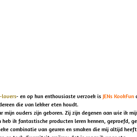
-lovers
- en op hun enthousiaste verzoek is
JENs KookFun
dereen die van lekker eten houdt.
ar mijn ouders zijn geboren. Zij zijn degenen aan wie ik mi
n heb ik fantastische producten leren kennen, geproefd, ge
nieke combinatie van geuren en smaken die mij altijd heef