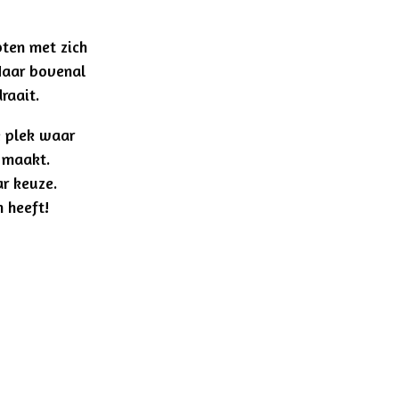
pten met zich
 Maar bovenal
raait.
e plek waar
 maakt.
r keuze.
 heeft!