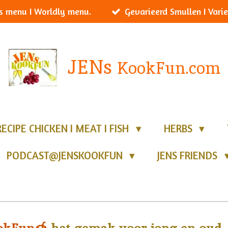
s menu I Worldly menu.
Gevarieerd Smullen I Varie
JENs
KookFun.com
RECIPE CHICKEN I MEAT I FISH
HERBS
PODCAST@JENSKOOKFUN
JENS FRIENDS