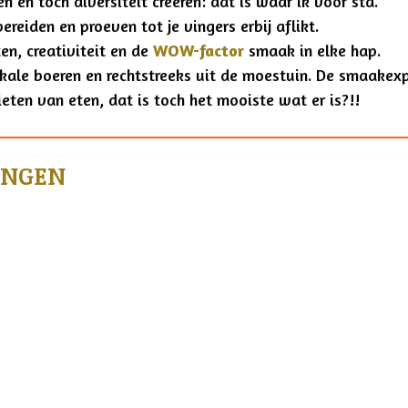
 en toch diversiteit creëren: dat is waar ik voor sta.
reiden en proeven tot je vingers erbij aflikt.
en, creativiteit en de
WOW-factor
smaak in elke hap.
kale boeren en rechtstreeks uit de moestuin. De smaakexp
ieten van eten, dat is toch het mooiste wat er is?!!
INGEN