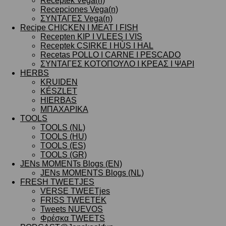
Receptek Vega(n)
Recepciones Vega(n)
ΣΥΝΤΑΓΕΣ Vega(n)
Recipe CHICKEN I MEAT I FISH
Recepten KIP I VLEES I VIS
Receptek CSIRKE I HÙS I HAL
Recetas POLLO I CARNE I PESCADO
ΣΥΝΤΑΓΕΣ ΚΟΤΟΠΟΥΛΟ I ΚΡΕΑΣ I ΨΑΡΙ
HERBS
KRUIDEN
KÉSZLET
HIERBAS
ΜΠΑΧΑΡΙΚΑ
TOOLS
TOOLS (NL)
TOOLS (HU)
TOOLS (ES)
TOOLS (GR)
JENs MOMENTs Blogs (EN)
JENs MOMENTS Blogs (NL)
FRESH TWEETJES
VERSE TWEETjes
FRISS TWEETEK
Tweets NUEVOS
Φρέσκα TWEETS