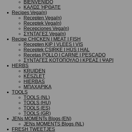
BIENVENIDO
ΚΑΛΏΣ ΉΡΘΑΤΕ
Recipes Vega(n)
Recepten Vega(n)
Receptek Vega(n)
Recepciones Vega(n)
ΣΥΝΤΑΓΕΣ Vega(n)
Recipe CHICKEN I MEAT I FISH
Recepten KIP I VLEES I VIS
Receptek CSIRKE I HÙS I HAL
Recetas POLLO I CARNE I PESCADO
ΣΥΝΤΑΓΕΣ ΚΟΤΟΠΟΥΛΟ I ΚΡΕΑΣ I ΨΑΡΙ
HERBS
KRUIDEN
KÉSZLET
HIERBAS
ΜΠΑΧΑΡΙΚΑ
TOOLS
TOOLS (NL)
TOOLS (HU)
TOOLS (ES)
TOOLS (GR)
JENs MOMENTs Blogs (EN)
JENs MOMENTS Blogs (NL)
FRESH TWEETJES