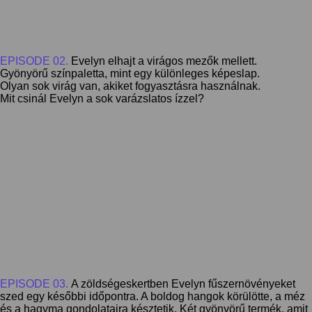
EPISODE 02.
Evelyn elhajt a virágos mezők mellett.
Gyönyörű színpaletta, mint egy különleges képeslap.
Olyan sok virág van, akiket fogyasztásra használnak.
Mit csinál Evelyn a sok varázslatos ízzel?
EPISODE 03.
A zöldségeskertben Evelyn fűszernövényeket
szed egy későbbi időpontra. A boldog hangok körülötte, a méz
és a hagyma gondolataira késztetik. Két gyönyörű termék, amit