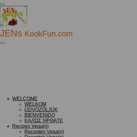
Ga
direct
naar
de
hoofdinhoud
JENs
KookFun.com
WELCOME
WELKOM
ÜDVÖZÖLJÜK
BIENVENIDO
ΚΑΛΏΣ ΉΡΘΑΤΕ
Recipes Vega(n)
Recepten Vega(n)