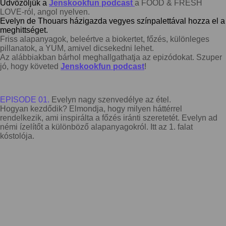
Üdvözöljük a
Jenskookfun podcast
a FOOD & FRESH
LOVE-ról, angol nyelven.
Evelyn de Thouars házigazda vegyes színpalettával hozza el a
meghittséget.
Friss alapanyagok, beleértve a biokertet, főzés, különleges
pillanatok, a YUM, amivel dicsekedni lehet.
Az alábbiakban bárhol meghallgathatja az epizódokat. Szuper
jó, hogy követed
Jenskookfun podcast
!
EPISODE 01.
Evelyn nagy szenvedélye az étel.
Hogyan kezdődik? Elmondja, hogy milyen háttérrel
rendelkezik, ami inspirálta a főzés iránti szeretetét. Evelyn ad
némi ízelítőt a különböző alapanyagokról. Itt az 1. falat
kóstolója.