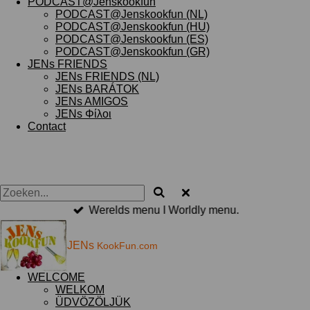
PODCAST@Jenskookfun
PODCAST@Jenskookfun (NL)
PODCAST@Jenskookfun (HU)
PODCAST@Jenskookfun (ES)
PODCAST@Jenskookfun (GR)
JENs FRIENDS
JENs FRIENDS (NL)
JENs BARÁTOK
JENs AMIGOS
JENs Φίλοι
Contact
Werelds menu I Worldly menu.
JENs
KookFun.com
WELCOME
WELKOM
ÜDVÖZÖLJÜK