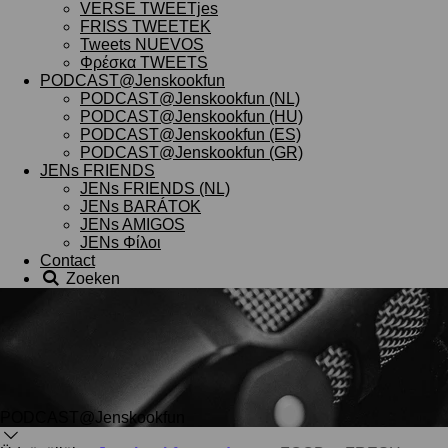
VERSE TWEETjes
FRISS TWEETEK
Tweets NUEVOS
Φρέσκα TWEETS
PODCAST@Jenskookfun
PODCAST@Jenskookfun (NL)
PODCAST@Jenskookfun (HU)
PODCAST@Jenskookfun (ES)
PODCAST@Jenskookfun (GR)
JENs FRIENDS
JENs FRIENDS (NL)
JENs BARÁTOK
JENs AMIGOS
JENs Φίλοι
Contact
Zoeken
PODCAST@Jenskookfun