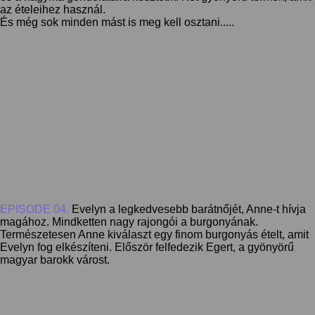
az ételeihez használ.
És még sok minden mást is meg kell osztani.....
EPISODE 04.
Evelyn a legkedvesebb barátnőjét, Anne-t hívja
magához. Mindketten nagy rajongói a burgonyának.
Természetesen Anne kiválaszt egy finom burgonyás ételt, amit
Evelyn fog elkészíteni. Először felfedezik Egert, a gyönyörű
magyar barokk várost.