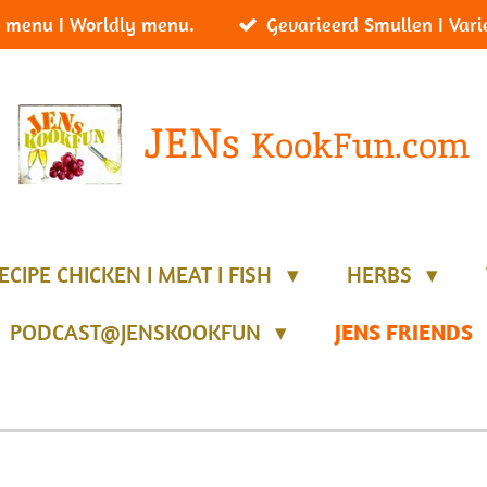
 menu I Worldly menu.
Gevarieerd Smullen I Vari
JENs
KookFun.com
ECIPE CHICKEN I MEAT I FISH
HERBS
PODCAST@JENSKOOKFUN
JENS FRIENDS