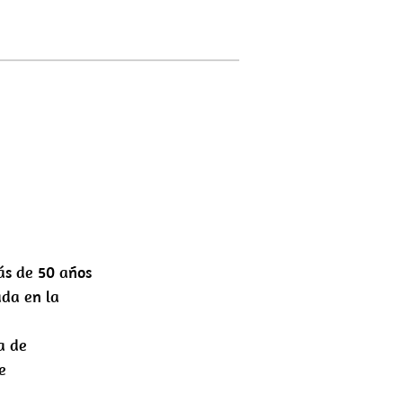
ás de 50 años
ada en la
a de
e