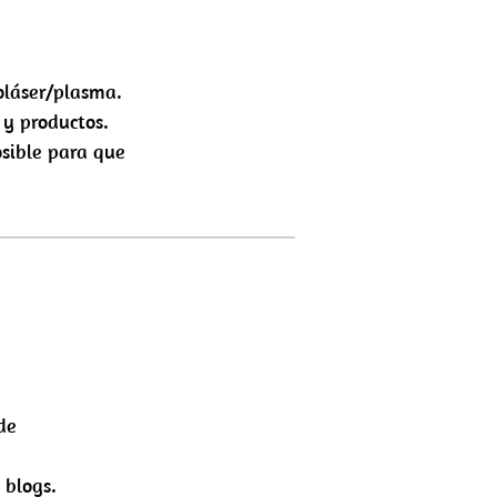
oláser/plasma.
 y productos.
osible para que
de
 blogs.