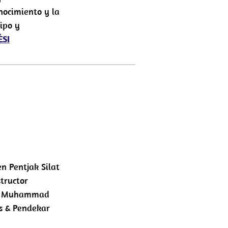
nocimiento y la
ipo y
SI
n Pentjak Silat
tructor
uru Muhammad
s & Pendekar