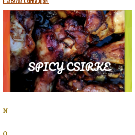
Fűszeres Csirkeujjak
N
Q