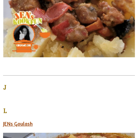
J
L
JENs Goulash