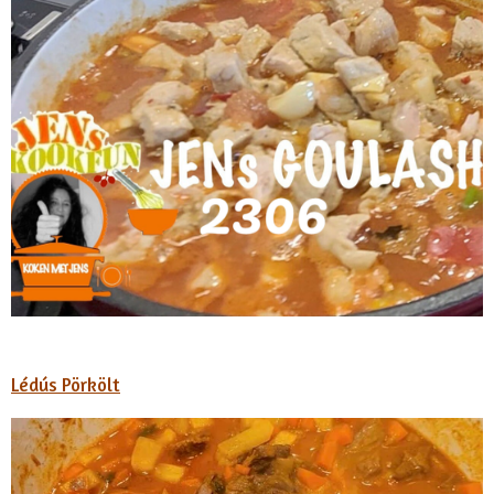
Lédús Pörkölt