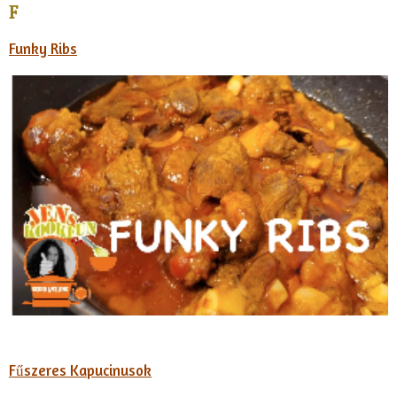
F
Funky Ribs
Fűszeres
Kapucinusok