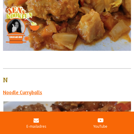
N
Noodle Curryballs
E-mailadres
YouTube