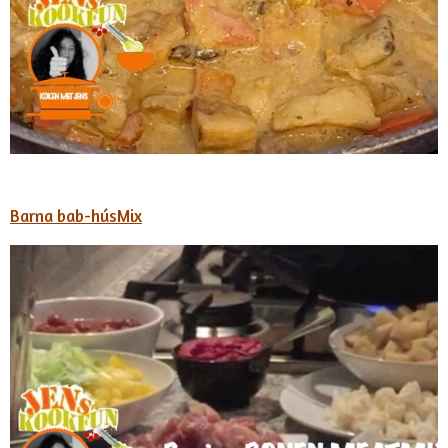
Barna bab-húsMix