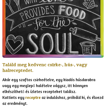
Találd meg kedvenc csirke-, hús-, vagy
halreceptedet.
Akár egy szaftos csirkeételre, egy kiadós húsdarabra
vagy egy meglepő halételre vágysz, itt könnyen
elkészíthető és ízletes recepteket találsz.
Kattints egy
receptre
az induláshoz, próbáld ki, és élvezd
az eredményt.