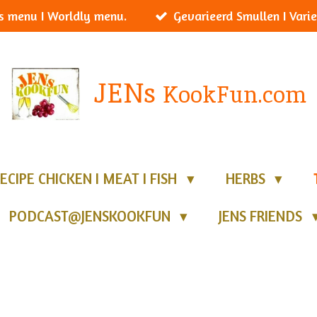
s menu I Worldly menu.
Gevarieerd Smullen I Varie
JENs
KookFun.com
ECIPE CHICKEN I MEAT I FISH
HERBS
PODCAST@JENSKOOKFUN
JENS FRIENDS