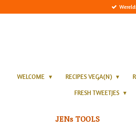
Wereld
Ga
direct
naar
de
hoofdinhoud
WELCOME
RECIPES VEGA(N)
R
FRESH TWEETJES
JENs TOOLS