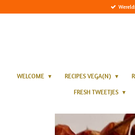
Wereld
Ga
direct
naar
de
hoofdinhoud
WELCOME
RECIPES VEGA(N)
R
FRESH TWEETJES