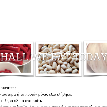
ισκέπτες;
ατάστημα ή το προϊόν μόλις εξαντλήθηκε.
 ή ξηρά υλικά στο σπίτι.
ό την κατάψυξη, όπως κρέας, ψάρι ή ένα περισσευούμενο γε