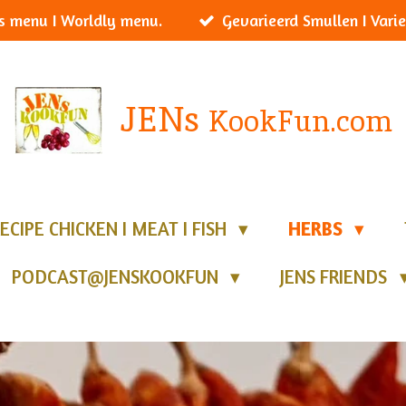
s menu I Worldly menu.
Gevarieerd Smullen I Varie
JENs
KookFun.com
ECIPE CHICKEN I MEAT I FISH
HERBS
PODCAST@JENSKOOKFUN
JENS FRIENDS