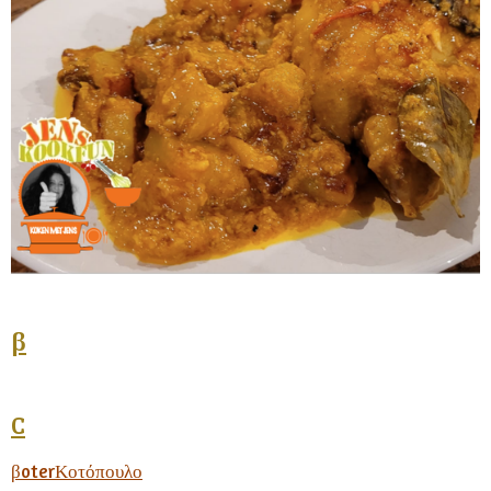
β
C
βoterΚοτόπουλο