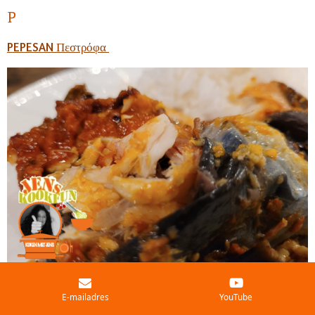
P
PEPESAN Πεστρόφα
E-mailadres
YouTube