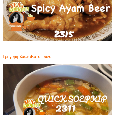
Γρήγορη ΣούπαΚοτόπουλο