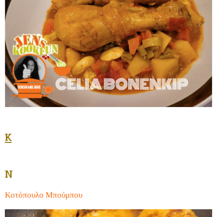
K
N
Κοτόπουλο Μπούμπου