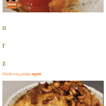
Π
Γ
Ζ
Πικάντικη μπύρα ayam