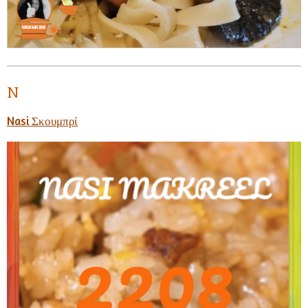
N
Nasi Σκουμπρί