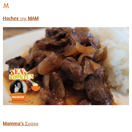
M
Hachee της MAM
Mamma's Σούπα