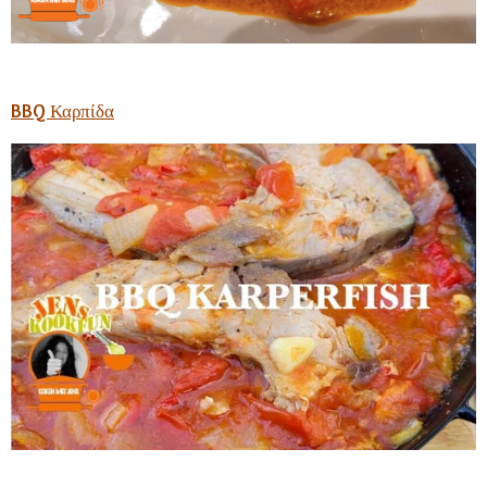
BBQ Καρπίδα