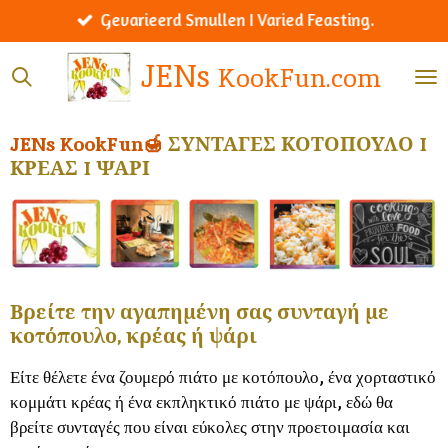
Werelds menu I Worldly menu.
Ga
direct
JENs
KookFun.com
naar
de
hoofdinhoud
JENs KookFun🍯
ΣΥΝΤΑΓΕΣ ΚΟΤΟΠΟΥΛΟ I
ΚΡΕΑΣ I ΨΑΡΙ
Βρείτε την αγαπημένη σας συνταγή με
κοτόπουλο, κρέας ή ψάρι
Είτε θέλετε ένα ζουμερό πιάτο με κοτόπουλο, ένα χορταστικό
κομμάτι κρέας ή ένα εκπληκτικό πιάτο με ψάρι, εδώ θα
βρείτε συνταγές που είναι εύκολες στην προετοιμασία και