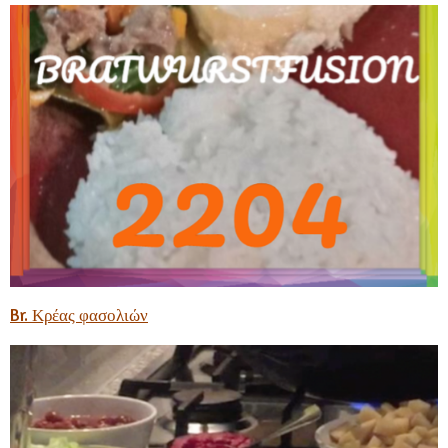
Br. Κρέας φασολιών