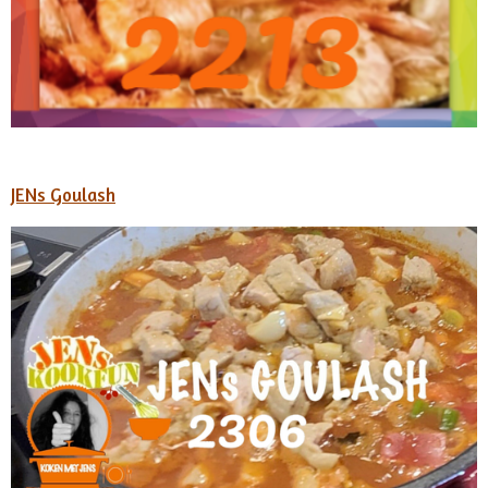
JENs Goulash