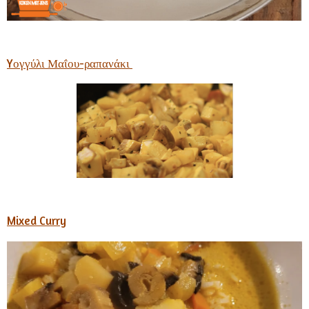
Yογγύλι Μαΐου-ραπανάκι
Mixed Curry