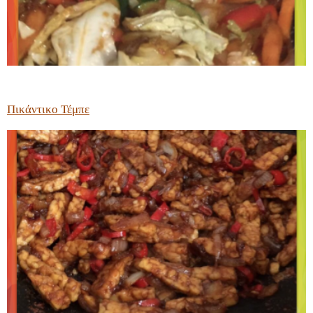
Πικάντικο Τέμπε