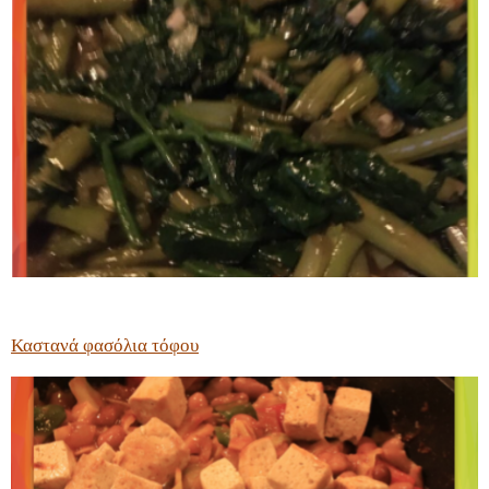
Καστανά φασόλια τόφου