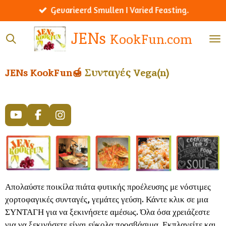
Werelds menu I Worldly menu.
Ga
direct
JENs
KookFun.com
naar
de
hoofdinhoud
JENs KookFun🍯
Συνταγές Vega(n)
Y
F
I
o
a
n
u
c
s
T
e
t
u
b
a
b
o
g
e
o
r
Απολαύστε ποικίλα πιάτα φυτικής προέλευσης με νόστιμες
k
a
χορτοφαγικές συνταγές, γεμάτες γεύση. Κάντε κλικ σε μια
m
ΣΥΝΤΑΓΗ για να ξεκινήσετε αμέσως. Όλα όσα χρειάζεστε
για να ξεκινήσετε είναι εύκολα προσβάσιμα. Εκπλαγείτε και