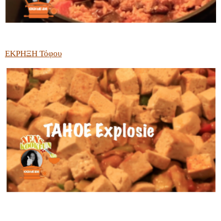
ΕΚΡΗΞΗ Τόφου