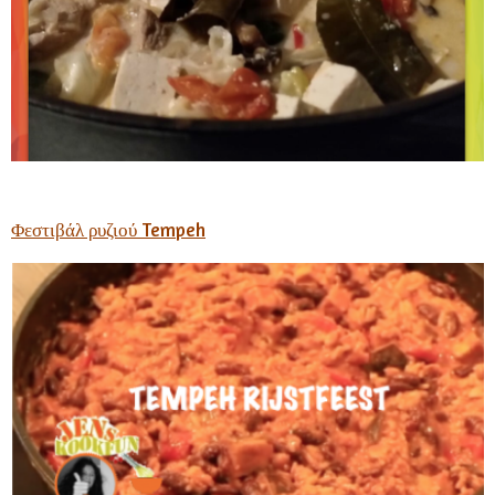
Φεστιβάλ ρυζιού Tempeh