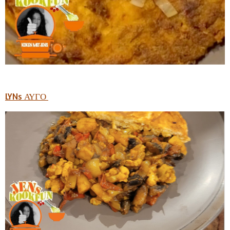
LYNs
ΑΥΓΟ