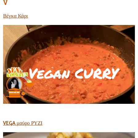
V
Βέγκα Κάρι
VEGA μαύρο ΡΥΖΙ