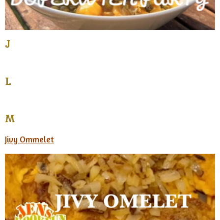
J
L
M
Jivy Ommelet