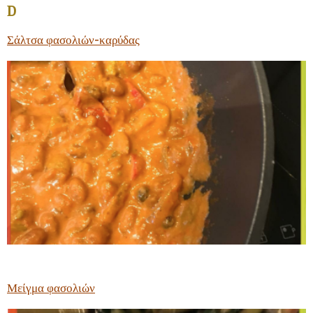
D
Σάλτσα φασολιών-καρύδας
Μείγμα φασολιών