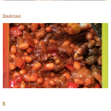
Πικάντικα
S