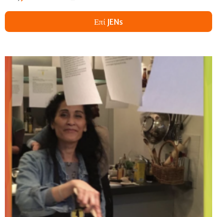
Επί JENs