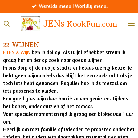
Werelds menu I Worldly menu.
Ga
direct
JENs
KookFun.com
naar
de
hoofdinhoud
22. WIJNEN
ETEN & WIJN
ben ik dol op. Als wijnliefhebber streun ik
graag her en der op zoek naar goede wijnen.
In ons dorp of de nabije stad is er helaas weinig keuze. Je
hebt geen wijnwinkels dus blijft het een zoektocht als je
toch iets hebt gevonden. Regulier heb ik de mazzel om
iets passends te vinden.
Een goed glas wijn daar kan ik zo van genieten. Tijdens
het koken, onder muziek of het zomaar.
Voor speciale momenten rijd ik graag een blokje van 1 uur
om.
Heerlijk om met familie of vrienden te proosten onder het
tafelen, het ouderwets doorzakken en vooral genieten