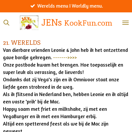
Werelds menu I Worldly menu.
Ga
direct
JENs
KookFun.com
naar
de
hoofdinhoud
21. WERELDS
Van dierbare vrienden Leonie & John heb ik het ontzettend
gave bordje gekregen.
------->>>>
Onze postbode kwam het brengen. Hoe toepasselijk en
super leuk als verassing, de lieverds!
Ondanks dat zij Vega's zijn en ik Omnivoor staat onze
liefde geen strobreed in de weg.
Als ik flitsend in Nederland ben, hebben Leonie en ik altijd
een vaste 'prik' bij de Mac.
Happy saam met friet en milkshake, zij met een
VegaBurger en ik met een Hamburger erbij.
Altijd een spetterend feest als we bij de Mac zijn
geweest.