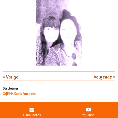
«
Vorige
Volgende
»
Disclaimer
©JENsKookFun.com
E-mailadres
YouTube