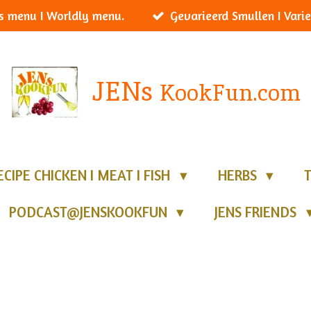
s menu I Worldly menu.
Gevarieerd Smullen I Varie
JENs
KookFun.com
ECIPE CHICKEN I MEAT I FISH
HERBS
PODCAST@JENSKOOKFUN
JENS FRIENDS