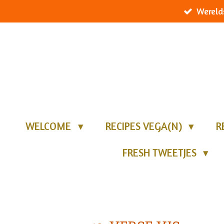
Wereld
Ga
direct
naar
de
hoofdinhoud
WELCOME
RECIPES VEGA(N)
R
FRESH TWEETJES