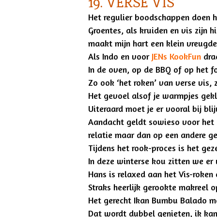
19. VERSE VIS
Het regulier boodschappen doen hoo
Groentes, als kruiden en vis zijn hi
maakt mijn hart een klein vreug
Als Indo en voor
JENs KookFun
dra
In de oven, op de BBQ of op het f
Zo ook ‘het roken’ van verse vis, 
Het gevoel alsof je warmpjes gekle
Uiteraard moet je er vooral bij bl
Aandacht geldt sowieso voor het K
relatie maar dan op een andere g
Tijdens het rook-proces is het ge
In deze winterse kou zitten we e
Hans is relaxed aan het Vis-roken
Straks heerlijk gerookte makreel 
Het gerecht Ikan Bumbu Balado me
Dat wordt dubbel genieten, ik ka