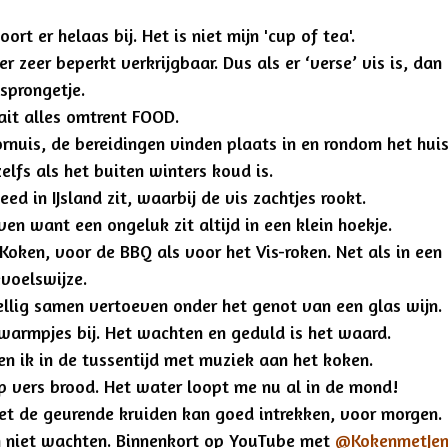
rt er helaas bij. Het is niet mijn 'cup of tea'.
er zeer beperkt verkrijgbaar. Dus als er ‘verse’ vis is, dan
desprongetje.
ait alles omtrent FOOD.
ornuis, de bereidingen vinden plaats in en rondom het hu
zelfs als het buiten winters koud is.
ed in IJsland zit, waarbij de vis zachtjes rookt.
ijven want een ongeluk zit altijd in een klein hoekje.
oken, voor de BBQ als voor het Vis-roken. Net als in een
evoelswijze.
zellig samen vertoeven onder het genot van een glas wijn.
r warmpjes bij. Het wachten en geduld is het waard.
 en ik in de tussentijd met muziek aan het koken.
op vers brood. Het water loopt me nu al in de mond!
t de geurende kruiden kan goed intrekken, voor morgen.
n niet wachten. Binnenkort op YouTube met
@KokenmetJen