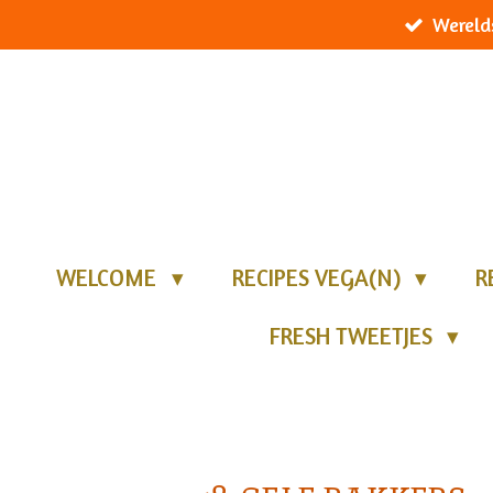
Wereld
Ga
direct
naar
de
hoofdinhoud
WELCOME
RECIPES VEGA(N)
R
FRESH TWEETJES