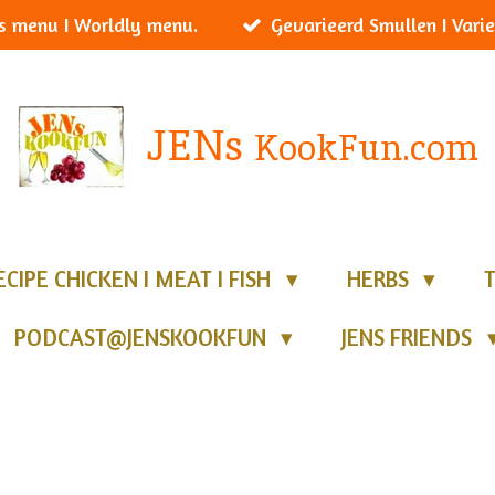
s menu I Worldly menu.
Gevarieerd Smullen I Varie
JENs
KookFun.com
ECIPE CHICKEN I MEAT I FISH
HERBS
PODCAST@JENSKOOKFUN
JENS FRIENDS