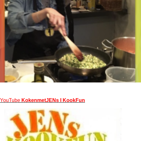
YouTube
KokenmetJENs I KookFun