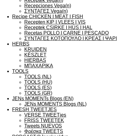
Receptek Vega(n)
Recepciones Vega(n)
ΣΥΝΤΑΓΕΣ Vega(n)
Recipe CHICKEN I MEAT I FISH
Recepten KIP I VLEES I VIS
Receptek CSIRKE I HÙS I HAL
Recetas POLLO I CARNE I PESCADO
ΣΥΝΤΑΓΕΣ ΚΟΤΟΠΟΥΛΟ I ΚΡΕΑΣ I ΨΑΡΙ
HERBS
KRUIDEN
KÉSZLET
HIERBAS
ΜΠΑΧΑΡΙΚΑ
TOOLS
TOOLS (NL)
TOOLS (HU)
TOOLS (ES)
TOOLS (GR)
JENs MOMENTs Blogs (EN)
JENs MOMENTS Blogs (NL)
FRESH TWEETJES
VERSE TWEETjes
FRISS TWEETEK
Tweets NUEVOS
Φρέσκα TWEETS