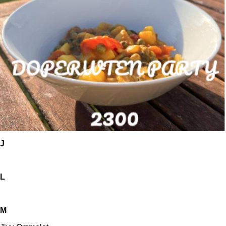
J
L
M