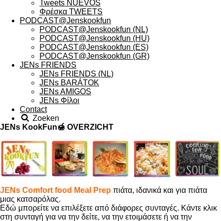
Tweets NUEVOS
Φρέσκα TWEETS
PODCAST@Jenskookfun
PODCAST@Jenskookfun (NL)
PODCAST@Jenskookfun (HU)
PODCAST@Jenskookfun (ES)
PODCAST@Jenskookfun (GR)
JENs FRIENDS
JENs FRIENDS (NL)
JENs BARÁTOK
JENs AMIGOS
JENs Φίλοι
Contact
Zoeken
JENs KookFun🍯
OVERZICHT
JENs Comfort food Meal Prep
πιάτα, ιδανικά και για πιάτα
μιας κατσαρόλας.
Εδώ μπορείτε να επιλέξετε από διάφορες συνταγές. Κάντε κλικ
στη συνταγή για να την δείτε, να την ετοιμάσετε ή να την