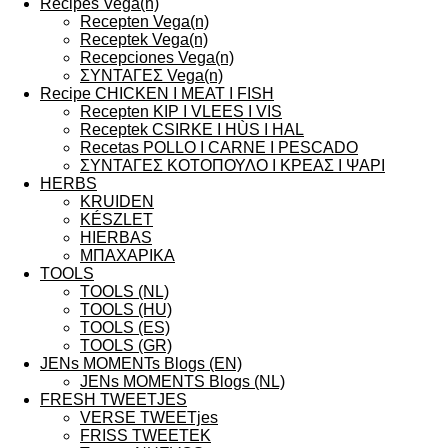
Recipes Vega(n)
Recepten Vega(n)
Receptek Vega(n)
Recepciones Vega(n)
ΣΥΝΤΑΓΕΣ Vega(n)
Recipe CHICKEN I MEAT I FISH
Recepten KIP I VLEES I VIS
Receptek CSIRKE I HÙS I HAL
Recetas POLLO I CARNE I PESCADO
ΣΥΝΤΑΓΕΣ ΚΟΤΟΠΟΥΛΟ I ΚΡΕΑΣ I ΨΑΡΙ
HERBS
KRUIDEN
KÉSZLET
HIERBAS
ΜΠΑΧΑΡΙΚΑ
TOOLS
TOOLS (NL)
TOOLS (HU)
TOOLS (ES)
TOOLS (GR)
JENs MOMENTs Blogs (EN)
JENs MOMENTS Blogs (NL)
FRESH TWEETJES
VERSE TWEETjes
FRISS TWEETEK