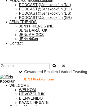
PODCAST@Jenskookfun
PODCAST@Jenskookfun (NL)
PODCAST@Jenskookfun (HU)
PODCAST@Jenskookfun (ES)
PODCAST@Jenskookfun (GR)
JENs FRIENDS
JENs FRIENDS (NL)
JENs BARÁTOK
JENs AMIGOS
JENs Φίλοι
Contact
Werelds menu I Worldly menu.
JENs
KookFun.com
WELCOME
WELKOM
ÜDVÖZÖLJÜK
BIENVENIDO
ΚΑΛΏΣ ΉΡΘΑΤΕ