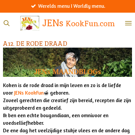
Werelds menu I Worldly menu.
Ga
direct
JENs
KookFun.com
naar
de
hoofdinhoud
A12. DE RODE DRAAD
Koken is de rode draad in mijn leven en zo is de liefde
voor
JENs KookFun
🍯 geboren.
Zoveel gerechten die creatief zijn bereid, recepten die zijn
uitgeprobeerd en gedeeld.
Ik ben een echte bougondiaan, een omnivoor en
voedselliefhebber.
De ene dag het veelzijdige stukje vlees en de andere dag