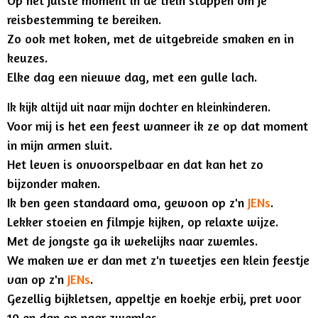
Op het juiste moment in de trein stappen om je
reisbestemming te bereiken.
Zo ook met koken, met de uitgebreide smaken en in
keuzes.
Elke dag een nieuwe dag, met een gulle lach.
Ik kijk altijd uit naar mijn dochter en kleinkinderen.
Voor mij is het een feest wanneer ik ze op dat moment
in mijn armen sluit.
Het leven is onvoorspelbaar en dat kan het zo
bijzonder maken.
Ik ben geen standaard oma, gewoon op z'n
JENs
.
Lekker stoeien en filmpje kijken, op relaxte wijze.
Met de jongste ga ik wekelijks naar zwemles.
We maken we er dan met z'n tweetjes een klein feestje
van op z'n
JENs
.
Gezellig bijkletsen, appeltje en koekje erbij, pret voor
10 en dan op naar zwemles.