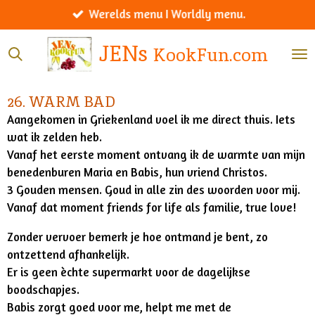
Werelds menu I Worldly menu.
Ga
direct
JENs
KookFun.com
naar
de
hoofdinhoud
26. WARM BAD
Aangekomen in Griekenland voel ik me direct thuis. Iets
wat ik zelden heb.
Vanaf het eerste moment ontvang ik de warmte van mijn
benedenburen Maria en Babis, hun vriend Christos.
3 Gouden mensen. Goud in alle zin des woorden voor mij.
Vanaf dat moment friends for life als familie, true love!
Zonder vervoer bemerk je hoe ontmand je bent, zo
ontzettend afhankelijk.
Er is geen èchte supermarkt voor de dagelijkse
boodschapjes.
Babis zorgt goed voor me, helpt me met de