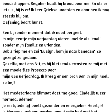
boodschappen. Regulier haalt hij brood voor me. En als er
iets is, hij is er! Ik leer Griekse woorden en daar ben ik nog
steeds blij om.
Oefening baart kunst.
Een bijzonder moment dat ik nooit vergeet.
In mijn eentje mijn verjaardag vieren voelde als 'kaal'
zonder mijn familie en vrienden.
Babis riep me en zei 'Evelyn, kom je naar beneden'. Zo
gezegd zo gedaan.
Gezellig met ons 3-tjes bij kletsend verrasten ze mij met
een mooie fles Prosecco voor
mijn 63e verjaardag. Ik kreeg er een brok van in mijn keel,
zo lief!
Het medetariaans klimaat doet me goed. Eindelijk weer
normaal ademen.
Je restylede lijf voelt gezonder en energieker. Heerlijk!
's Morgens wakker worden vanuit mijn bed met het