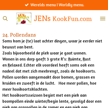
Werelds menu I Worldly menu.
Ga
direct
JENs
KookFun.com
naar
de
hoofdinhoud
24. Pollendans
Soms kom je (te) laat achter dingen, waar je eerder niet
bewust van bent.
Zoals bijvoorbeeld de plek waar je gaat wonen.
Wonen in ons dorp geeft 3 grote R’s:
R
uimte,
R
ust
en
R
elaxed. Echter elk voordeel heeft soms ook een
nadeel dat met zich meebrengt, zoals de hooikoorts.
Pollen worden aangemaakt door bomen, grassen en
kruiden en zweeft in de lucht. Hoe meer pollen, hoe
meer hooikoortsklachten.
Het hooikoortsseizoen begint met een piek aan
boompollen einde winter/begin lente, gevolgd door een
piek aan graspollen in de zomer en een piek aan