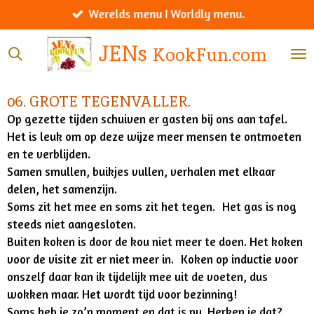
Werelds menu I Worldly menu.
Ga
direct
JENs
KookFun.com
naar
de
hoofdinhoud
06. GROTE TEGENVALLER.
Op gezette tijden schuiven er gasten bij ons aan tafel.
Het is leuk om op deze wijze meer mensen te ontmoeten
en te verblijden.
Samen smullen, buikjes vullen, verhalen met elkaar
delen, het samenzijn.
Soms zit het mee en soms zit het tegen. Het gas is nog
steeds niet aangesloten.
Buiten koken is door de kou niet meer te doen. Het koken
voor de visite zit er niet meer in. Koken op inductie voor
onszelf daar kan ik tijdelijk mee uit de voeten, dus
wokken maar. Het wordt tijd voor bezinning!
Soms heb je zo’n moment en dat is nu. Herken je dat?