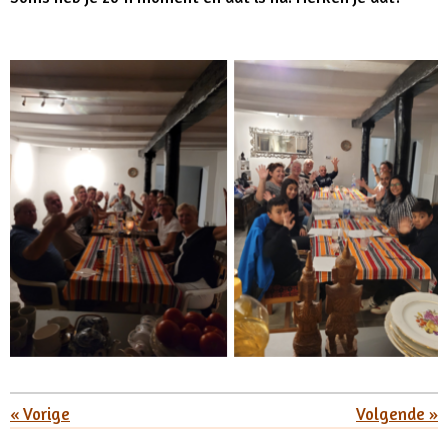
«
Vorige
Volgende
»