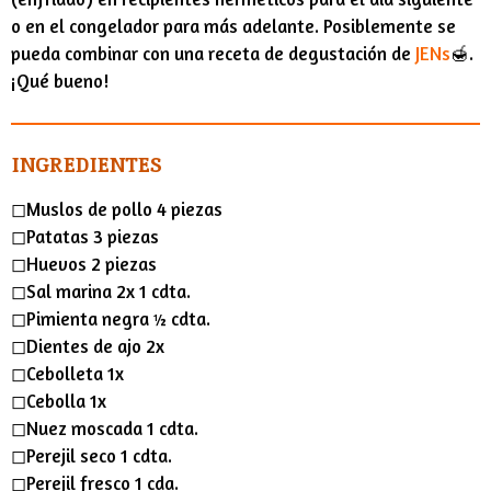
o en el congelador para más adelante. Posiblemente se
pueda combinar con una receta de degustación de
JENs
🍯.
¡Qué bueno!
INGREDIENTES
◻︎Muslos de pollo 4 piezas
◻︎Patatas 3 piezas
◻︎Huevos 2 piezas
◻︎Sal marina 2x 1 cdta.
◻︎Pimienta negra ½ cdta.
◻︎Dientes de ajo 2x
◻︎Cebolleta 1x
◻︎Cebolla 1x
◻︎Nuez moscada 1 cdta.
◻︎Perejil seco 1 cdta.
◻︎Perejil fresco 1 cda.