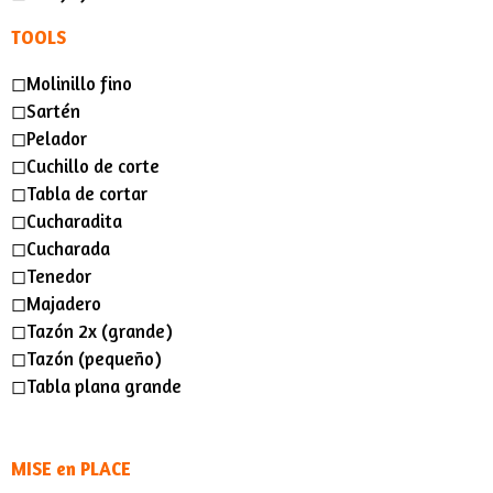
TOOLS
◻︎Molinillo fino
◻︎Sartén
◻︎Pelador
◻︎Cuchillo de corte
◻︎Tabla de cortar
◻︎Cucharadita
◻︎Cucharada
◻︎Tenedor
◻︎Majadero
◻︎Tazón 2x ​​(grande)
◻︎Tazón (pequeño)
◻︎Tabla plana grande
MISE en PLACE