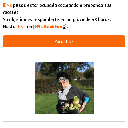
JENs
puede estar ocupada cocinando o probando sus
recetas.
Su objetivo es responderte en un plazo de 48 horas.
Hasta
JENs
en
JENs KookFun
🍯.
Para JENs