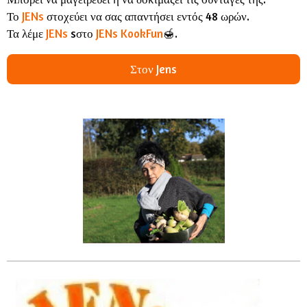
Το
JENs
στοχεύει να σας απαντήσει εντός 48 ωρών.
Τα λέμε
JENs
sστο
JENs KookFun
🍯.
Στον Jens