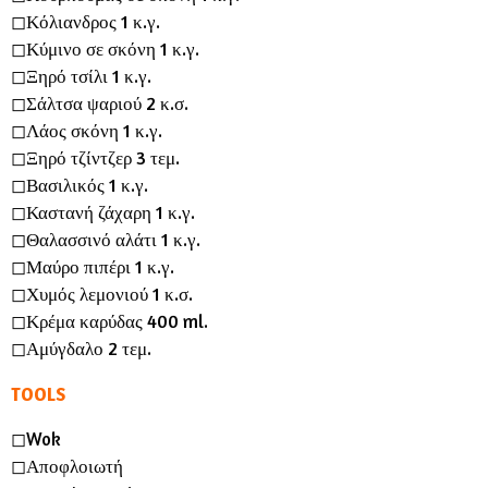
◻︎Κόλιανδρος 1 κ.γ.
◻︎Κύμινο σε σκόνη 1 κ.γ.
◻︎Ξηρό τσίλι 1 κ.γ.
◻︎Σάλτσα ψαριού 2 κ.σ.
◻︎Λάος σκόνη 1 κ.γ.
◻︎Ξηρό τζίντζερ 3 τεμ.
◻︎Βασιλικός 1 κ.γ.
◻︎Καστανή ζάχαρη 1 κ.γ.
◻︎Θαλασσινό αλάτι 1 κ.γ.
◻︎Μαύρο πιπέρι 1 κ.γ.
◻︎Χυμός λεμονιού 1 κ.σ.
◻︎Κρέμα καρύδας 400 ml.
◻︎Αμύγδαλο 2 τεμ.
TOOLS
◻︎Wok
◻︎Αποφλοιωτή