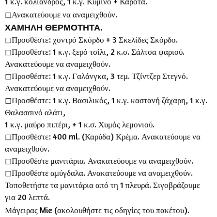
1 κ.γ. κόλιανδρος, 1 κ.γ. Κύμινο + Καρότα.
◻︎Ανακατεύουμε να αναμειχθούν.
ΧΑΜΗΛΗ ΘΕΡΜΟΤΗΤΑ.
◻︎Προσθέστε: χοντρό Σκόρδο + 3 Σκελίδες Σκόρδο.
◻︎Προσθέστε: 1 κ.γ. ξερό τσίλι, 2 κ.σ. Σάλτσα ψαριού.
Ανακατεύουμε να αναμειχθούν.
◻︎Προσθέστε: 1 κ.γ. Γαλάνγκα, 3 τεμ. Τζίντζερ Στεγνό.
Ανακατεύουμε να αναμειχθούν.
◻︎Προσθέστε: 1 κ.γ. Βασιλικός, 1 κ.γ. καστανή ζάχαρη, 1 κ.γ.
Θαλασσινό αλάτι,
1 κ.γ. μαύρο πιπέρι, + 1 κ.σ. Χυμός λεμονιού.
◻︎Προσθέστε: 400 ml. (Καρύδα) Κρέμα. Ανακατεύουμε να
αναμειχθούν.
◻︎Προσθέστε μανιτάρια. Ανακατεύουμε να αναμειχθούν.
◻︎Προσθέστε αμύγδαλα. Ανακατεύουμε να αναμειχθούν.
Τοποθετήστε τα μανιτάρια από τη 1 πλευρά. Σιγοβράζουμε
για 20 λεπτά.
Μάγειρας Mie (ακολουθήστε τις οδηγίες του πακέτου).