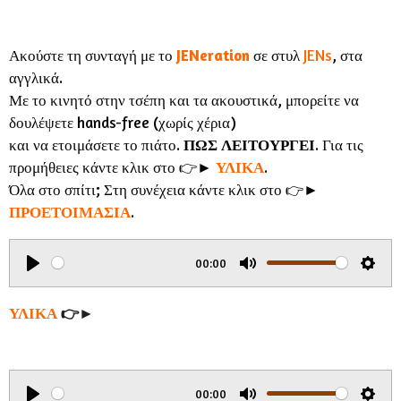
Ακούστε τη συνταγή με το
JENeration
σε στυλ
JENs
, στα
αγγλικά.
Με το κινητό στην τσέπη και τα ακουστικά, μπορείτε να
δουλέψετε hands-free (χωρίς χέρια)
και να ετοιμάσετε το πιάτο.
ΠΩΣ ΛΕΙΤΟΥΡΓΕΙ
. Για τις
προμήθειες κάντε κλικ στο 👉►
ΥΛΙΚΑ
.
Όλα στο σπίτι; Στη συνέχεια κάντε κλικ στο 👉►
ΠΡΟΕΤΟΙΜΑΣΙΑ
.
00:00
P
M
S
l
u
e
ΥΛΙΚΑ
👉►
a
t
t
y
e
t
i
00:00