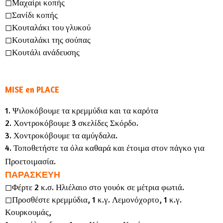
◻︎Μαχαίρι κοπής
◻︎Σανίδι κοπής
◻︎Κουταλάκι του γλυκού
◻︎Κουταλάκι της σούπας
◻︎Κουτάλι ανάδευσης
MISE en PLACE
1. Ψιλοκόβουμε τα κρεμμύδια και τα καρότα
2. Χοντροκόβουμε 3 σκελίδες Σκόρδο.
3. Χοντροκόβουμε τα αμύγδαλα.
4. Τοποθετήστε τα όλα καθαρά και έτοιμα στον πάγκο για
Προετοιμασία.
ΠΑΡΑΣΚΕΥΗ
◻︎Φέρτε 2 κ.σ. Ηλιέλαιο στο γουόκ σε μέτρια φωτιά.
◻︎Προσθέστε κρεμμύδια, 1 κ.γ. Λεμονόχορτο, 1 κ.γ.
Κουρκουμάς,