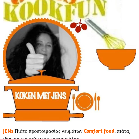
JENs
Πιάτο προετοιμασίας γευμάτων
Comfort
food
.
πιάτα,
ιδανικά για πιάτα μιας κατσαρόλας.