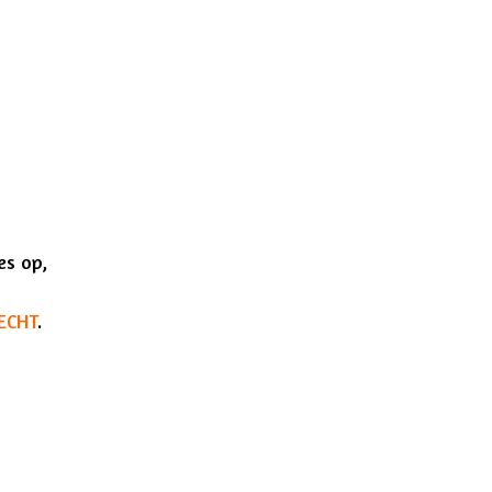
jes op,
ECHT
.