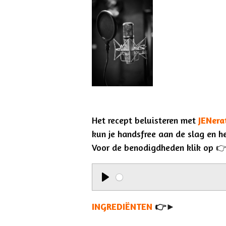
Het recept beluisteren met
JENera
kun je handsfree aan de slag en 
Voor de benodigdheden klik op 
P
l
INGREDIËNTEN
👉►
a