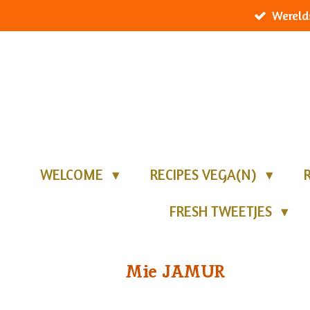
Wereld
Ga
direct
naar
de
hoofdinhoud
WELCOME
RECIPES VEGA(N)
FRESH TWEETJES
Mie JAMUR