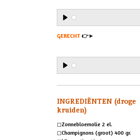
y
P
l
GERECHT
👉►
a
y
P
l
a
INGREDIËNTEN (droge
y
kruiden)
◻︎Zonnebloemolie 2 el.
◻︎Champignons (groot) 400 gr.