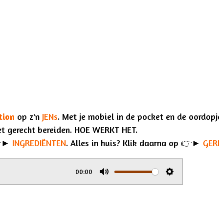
tion
op z'n
JENs
. Met je mobiel in de pocket en de oordop
het gerecht bereiden. HOE WERKT HET.
👉►
INGREDIËNTEN
. Alles in huis? Klik daarna op 👉►
GER
00:00
M
S
u
e
t
t