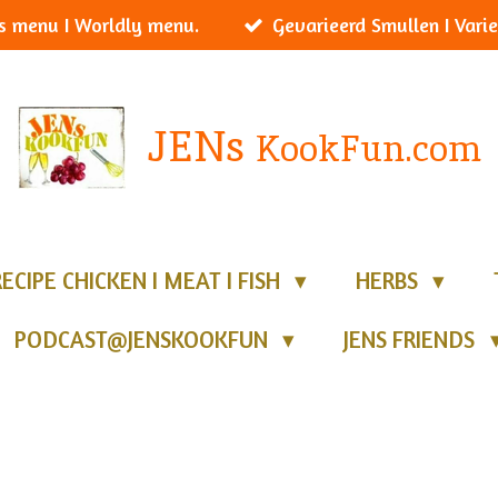
s menu I Worldly menu.
Gevarieerd Smullen I Varie
JENs
KookFun.com
RECIPE CHICKEN I MEAT I FISH
HERBS
PODCAST@JENSKOOKFUN
JENS FRIENDS