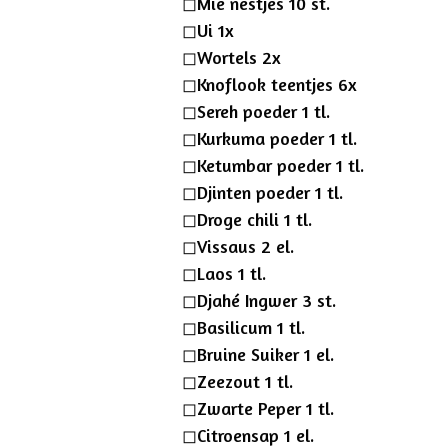
◻︎Mie nestjes 10 st.
◻︎Ui 1x
◻︎Wortels 2x
◻︎Knoflook teentjes 6x
◻︎Sereh poeder 1 tl.
◻︎Kurkuma poeder 1 tl.
◻︎Ketumbar poeder 1 tl.
◻︎Djinten poeder 1 tl.
◻︎Droge chili 1 tl.
◻︎Vissaus 2 el.
◻︎Laos 1 tl.
◻︎Djahé Ingwer 3 st.
◻︎Basilicum 1 tl.
◻︎Bruine Suiker 1 el.
◻︎Zeezout 1 tl.
◻︎Zwarte Peper 1 tl.
◻︎Citroensap 1 el.