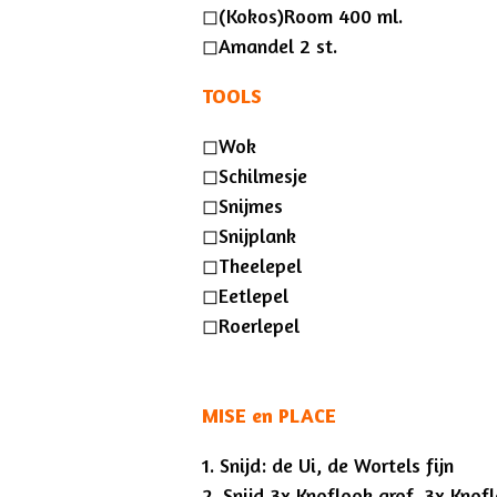
◻︎(Kokos)Room 400 ml.
◻︎Amandel 2 st.
TOOLS
◻︎Wok
◻︎Schilmesje
◻︎Snijmes
◻︎Snijplank
◻︎Theelepel
◻︎Eetlepel
◻︎Roerlepel
MISE en PLACE
1. Snijd: de Ui, de Wortels fijn
2. Snijd 3x Knoflook grof, 3x Knofl