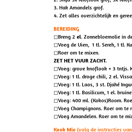
3. Hak Amandels grof.
4. Zet alles overzichtelijk en ger
BEREIDING
◻︎Breng 2
el
. Zonnebloemolie in d
◻︎Voeg de Uien, 1 tl. Sereh, 1 tl. K
◻︎Roer om te mixen.
ZET HET VUUR ZACHT.
◻︎Voeg: grove knoflook + 3 tntjs. 
◻︎Voeg: 1 tl. droge chili, 2 el. Vis
◻︎Voeg: 1 tl. Laos, 3 st. Djahé Ing
◻︎Voeg: 1 tl. Basilicum, 1 el. bruine
◻︎Voeg: 400 ml. (Kokos)Room. Roe
◻︎Voeg Champignons. Roer om te 
◻︎Voeg Amandelen. Roer om te mix
Kook Mie
(volg de instructies va