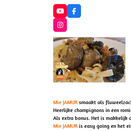
Y
F
o
a
u
c
I
T
e
n
u
b
s
b
o
t
e
o
a
k
g
r
a
m
Mie JAMUR
smaakt als fluweelzac
Heerlijke champignons in een romi
Als extra bonus. Het is makkelijk 
Mie JAMUR
is easy going en het ei