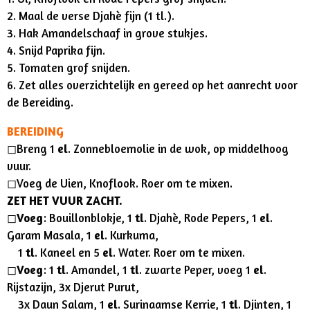
2. Maal de verse Djahè fijn (1 tl.).
3. Hak Amandelschaaf in grove stukjes.
4. Snijd Paprika fijn.
5. Tomaten grof snijden.
6. Zet alles overzichtelijk en gereed op het aanrecht voor
de Bereiding.
BEREIDING
◻︎Breng 1
el
. Zonnebloemolie in de wok, op middelhoog
vuur.
◻︎Voeg de Uien, Knoflook. Roer om te mixen.
ZET HET VUUR ZACHT.
◻︎
Voeg
: Bouillonblokje, 1
tl
. Djahè, Rode Pepers, 1
el
.
Garam Masala, 1
el
. Kurkuma,
1
tl
. Kaneel en 5
el
. Water. Roer om te mixen.
◻︎
Voeg
: 1
tl
. Amandel, 1
tl
. zwarte Peper, voeg 1
el
.
Rijstazijn, 3x Djerut Purut,
3x Daun Salam, 1
el
. Surinaamse Kerrie, 1
tl
. Djinten, 1