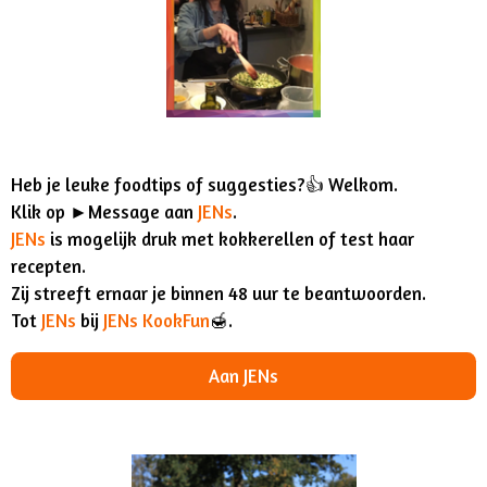
Heb je leuke foodtips of suggesties?👍 Welkom.
Klik op ►Message aan
JENs
.
JENs
is mogelijk druk met kokkerellen of test haar
recepten.
Zij streeft ernaar je binnen 48 uur te beantwoorden.
Tot
JENs
bij
JENs KookFun
🍯.
Aan JENs