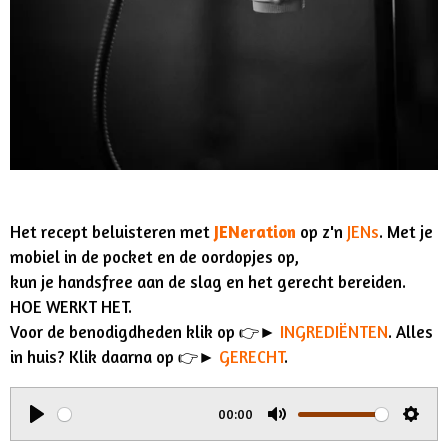
Het recept beluisteren met
JENeration
op z'n
JENs
. Met je
mobiel in de pocket en de oordopjes op,
kun je handsfree aan de slag en het gerecht bereiden.
HOE WERKT HET.
Voor de benodigdheden klik op 👉►
INGREDIËNTEN
. Alles
in huis? Klik daarna op 👉►
GERECHT
.
00:00
P
M
S