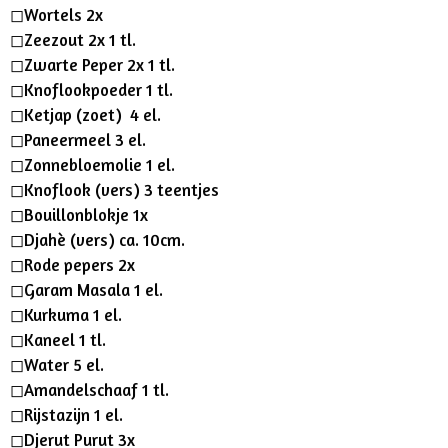
g
◻︎Wortels 2x
s
◻︎Zeezout 2x 1 tl.
◻︎Zwarte Peper 2x 1 tl.
◻︎Knoflookpoeder 1 tl.
◻︎Ketjap (zoet) 4 el.
◻︎Paneermeel 3 el.
◻︎Zonnebloemolie 1 el.
◻︎Knoflook (vers) 3 teentjes
◻︎Bouillonblokje 1x
◻︎Djahè (vers) ca. 10cm.
◻︎Rode pepers 2x
◻︎Garam Masala 1 el.
◻︎Kurkuma 1 el.
◻︎Kaneel 1 tl.
◻︎Water 5 el.
◻︎Amandelschaaf 1 tl.
◻︎Rijstazijn 1 el.
◻︎Djerut Purut 3x