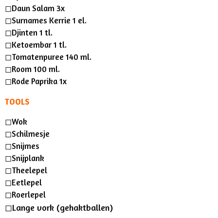
◻︎Daun Salam 3x
◻︎Surnames Kerrie 1 el.
◻︎Djinten 1 tl.
◻︎Ketoembar 1 tl.
◻︎Tomatenpuree 140 ml.
◻︎Room 100 ml.
◻︎Rode Paprika 1x
TOOLS
◻︎Wok
◻︎Schilmesje
◻︎Snijmes
◻︎Snijplank
◻︎Theelepel
◻︎Eetlepel
◻︎Roerlepel
◻︎Lange vork (gehaktballen)