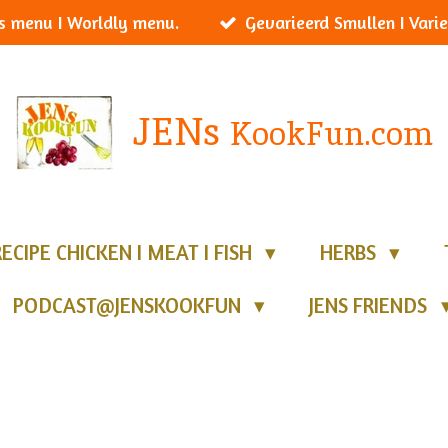
s menu I Worldly menu.
Gevarieerd Smullen I Varie
JENs
KookFun.com
RECIPE CHICKEN I MEAT I FISH
HERBS
PODCAST@JENSKOOKFUN
JENS FRIENDS