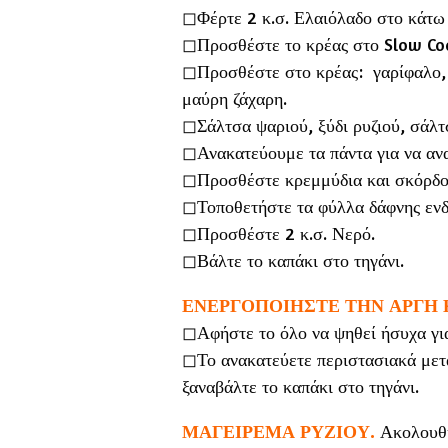
◻︎Φέρτε 2 κ.σ. Ελαιόλαδο στο κάτω
◻︎Προσθέστε το κρέας στο Slow Co
◻︎Προσθέστε στο κρέας: γαρίφαλο, 
μαύρη ζάχαρη.
◻︎Σάλτσα ψαριού, ξύδι ρυζιού, σάλτ
◻︎Ανακατεύουμε τα πάντα για να αν
◻︎Προσθέστε κρεμμύδια και σκόρδο
◻︎Τοποθετήστε τα φύλλα δάφνης ενδ
◻︎Προσθέστε 2 κ.σ. Νερό.
◻︎Βάλτε το καπάκι στο τηγάνι.
ΕΝΕΡΓΟΠΟΙΗΣΤΕ ΤΗΝ ΑΡΓΗ 
◻︎Αφήστε το όλο να ψηθεί ήσυχα γι
◻︎Το ανακατεύετε περιστασιακά μετ
ξαναβάλτε το καπάκι στο τηγάνι.
ΜΑΓΕΙΡΕΜΑ ΡΥΖΙΟΥ.
Ακολουθή