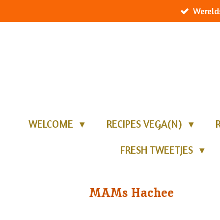
Wereld
Ga
direct
naar
de
hoofdinhoud
WELCOME
RECIPES VEGA(N)
FRESH TWEETJES
MAMs Hachee