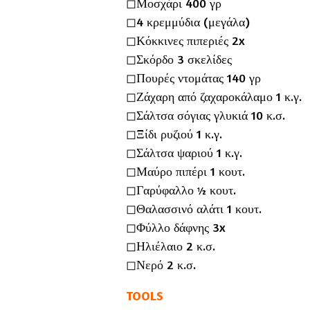
◻︎Μοσχάρι 400 γρ
◻︎4 κρεμμύδια (μεγάλα)
◻︎Κόκκινες πιπεριές 2x
◻︎Σκόρδο 3 σκελίδες
◻︎Πουρές ντομάτας 140 γρ
◻︎Ζάχαρη από ζαχαροκάλαμο 1 κ.γ.
◻︎Σάλτσα σόγιας γλυκιά 10 κ.σ.
◻︎Ξίδι ρυζιού 1 κ.γ.
◻︎Σάλτσα ψαριού 1 κ.γ.
◻︎Μαύρο πιπέρι 1 κουτ.
◻︎Γαρύφαλλο ½ κουτ.
◻︎Θαλασσινό αλάτι 1 κουτ.
◻︎Φύλλο δάφνης 3x
◻︎Ηλιέλαιο 2 κ.σ.
◻︎Νερό 2 κ.σ.
TOOLS