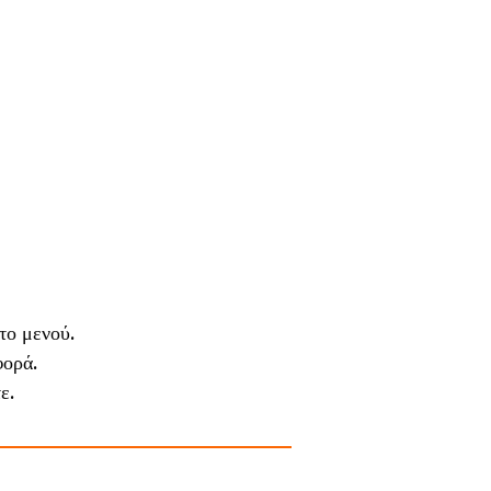
το μενού.
φορά.
ε.