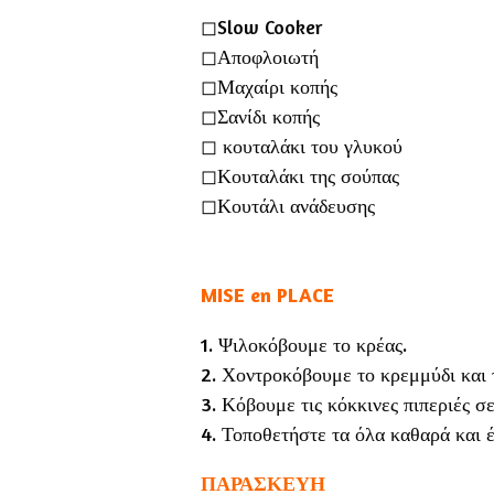
◻︎Slow Cooker
◻︎Αποφλοιωτή
◻︎Μαχαίρι κοπής
◻︎Σανίδι κοπής
◻︎ κουταλάκι του γλυκού
◻︎Κουταλάκι της σούπας
◻︎Κουτάλι ανάδευσης
MISE en PLACE
1. Ψιλοκόβουμε το κρέας.
2. Χοντροκόβουμε το κρεμμύδι και 
3. Κόβουμε τις κόκκινες πιπεριές σ
4. Τοποθετήστε τα όλα καθαρά και 
ΠΑΡΑΣΚΕΥΗ