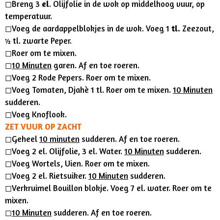
◻︎Breng 3
el
. Olijfolie in de wok op middelhoog vuur, op
temperatuur.
◻︎Voeg de aardappelblokjes in de wok. Voeg 1
tl.
Zeezout,
½ tl. zwarte Peper.
◻︎Roer om te mixen.
◻︎
10 Minuten
garen. Af en toe roeren.
◻︎Voeg 2 Rode Pepers. Roer om te mixen.
◻︎Voeg Tomaten, Djahè 1 tl. Roer om te mixen.
10 Minuten
sudderen.
◻︎Voeg Knoflook.
ZET VUUR OP ZACHT
◻︎Geheel
10 minuten
sudderen. Af en toe roeren.
◻︎Voeg 2 el. Olijfolie, 3 el. Water.
10 Minuten
sudderen.
◻︎Voeg Wortels, Uien. Roer om te mixen.
◻︎Voeg 2 el. Rietsuiker.
10 Minuten
sudderen.
◻︎Verkruimel Bouillon blokje. Voeg 7 el. water. Roer om te
mixen.
◻︎
10 Minuten
sudderen. Af en toe roeren.