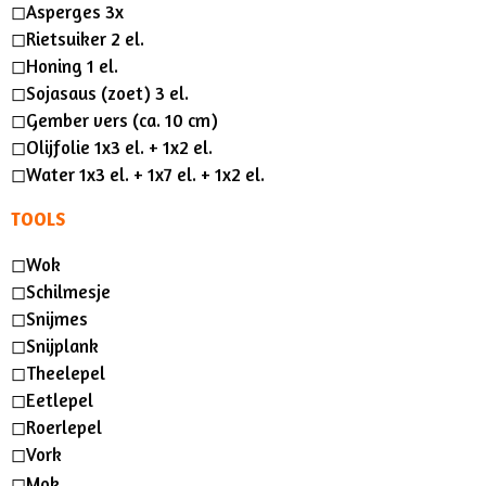
◻︎Asperges 3x
◻︎Rietsuiker 2 el.
◻︎Honing 1 el.
◻︎Sojasaus (zoet) 3 el.
◻︎Gember vers (ca. 10 cm)
◻︎Olijfolie 1x3 el. + 1x2 el.
◻︎Water 1x3 el. + 1x7 el. + 1x2 el.
TOOLS
◻︎Wok
◻︎Schilmesje
◻︎Snijmes
◻︎Snijplank
◻︎Theelepel
◻︎Eetlepel
◻︎Roerlepel
◻︎Vork
◻︎Mok