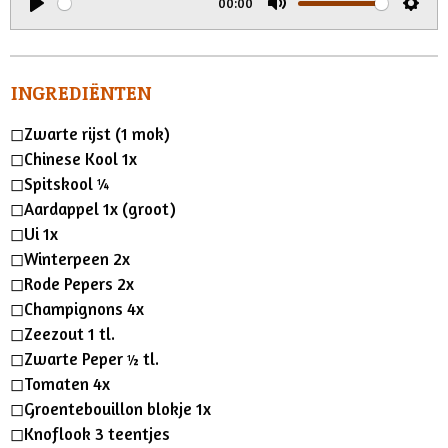
00:00
n
P
M
S
g
l
u
e
s
a
t
t
INGREDIËNTEN
y
e
t
◻︎Zwarte rijst (1 mok)
i
◻︎Chinese Kool 1x
n
◻︎Spitskool ¼
g
◻︎Aardappel 1x (groot)
s
◻︎Ui 1x
◻︎Winterpeen 2x
◻︎Rode Pepers 2x
◻︎Champignons 4x
◻︎Zeezout 1 tl.
◻︎Zwarte Peper ½ tl.
◻︎Tomaten 4x
◻︎Groentebouillon blokje 1x
◻︎Knoflook 3 teentjes