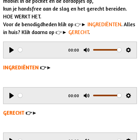
mobiel in de pocket en de oordopjes op,
kun je handsfree aan de slag en het gerecht bereiden.
HOE WERKT HET.
Voor de benodigdheden klik op 👉►
INGREDIËNTEN
. Alles
in huis? Klik daarna op 👉►
GERECHT
.
00:00
P
M
S
l
u
e
INGREDIËNTEN
👉►
a
t
t
y
e
t
i
00:00
n
P
M
S
g
l
u
e
GERECHT
👉►
s
a
t
t
y
e
t
i