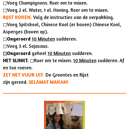
◻︎Voeg Champignons. Roer om te mixen.
◻︎Voeg 2 el. Water, 1 el. Honing. Roer om te mixen.
RIJST KOKEN.
Volg de instructies van de verpakking.
◻︎Voeg Spitskool, Chinese Kool (er boven) Chinese Kool,
Asperges (boven op).
◻︎
Ongeroerd
10 Minuten
sudderen.
◻︎Voeg 3 el. Sojasaus.
◻︎Ongeroerd
geheel
10 Minuten
sudderen.
HET SLINKT.
◻︎Roer om te mixen.
10 Minuten
sudderen. Af
en toe roeren.
ZET HET VUUR UIT
.
De Groentes en Rijst
zijn gereed.
SELAMAT MAKAN!