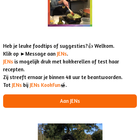
Heb je leuke foodtips of suggesties?👍 Welkom.
Klik op ►Message aan
JENs
.
JENs
is mogelijk druk met kokkerellen of test haar
recepten.
Zij streeft ernaar je binnen 48 uur te beantwoorden.
Tot
JENs
bij
JENs KookFun
🍯.
Aan JENs