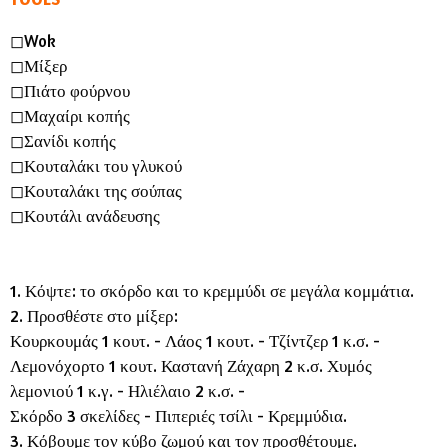
◻︎Wok
◻︎Μίξερ
◻︎Πιάτο φούρνου
◻︎Μαχαίρι κοπής
◻︎Σανίδι κοπής
◻︎Κουταλάκι του γλυκού
◻︎Κουταλάκι της σούπας
◻︎Κουτάλι ανάδευσης
1. Κόψτε: το σκόρδο και το κρεμμύδι σε μεγάλα κομμάτια.
2. Προσθέστε στο μίξερ:
Κουρκουμάς 1 κουτ. - Λάος 1 κουτ. - Τζίντζερ 1 κ.σ. -
Λεμονόχορτο 1 κουτ. Καστανή Ζάχαρη 2 κ.σ. Χυμός
λεμονιού 1 κ.γ. - Ηλιέλαιο 2 κ.σ. -
Σκόρδο 3 σκελίδες - Πιπεριές τσίλι - Κρεμμύδια.
3. Κόβουμε τον κύβο ζωμού και τον προσθέτουμε.