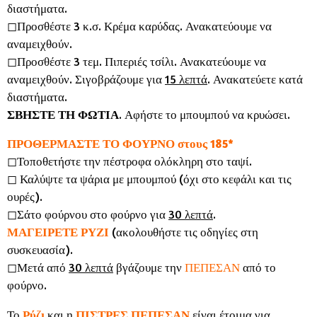
διαστήματα.
◻︎Προσθέστε 3 κ.σ. Κρέμα καρύδας. Ανακατεύουμε να
αναμειχθούν.
◻︎Προσθέστε 3 τεμ. Πιπεριές τσίλι. Ανακατεύουμε να
αναμειχθούν. Σιγοβράζουμε για
15 λεπτά
. Ανακατεύετε κατά
διαστήματα.
ΣΒΗΣΤΕ ΤΗ ΦΩΤΙΑ
. Αφήστε το μπουμπού να κρυώσει.
ΠΡΟΘΕΡΜΑΣΤΕ ΤΟ ΦΟΥΡΝΟ στους 185*
◻︎Τοποθετήστε την πέστροφα ολόκληρη στο ταψί.
◻︎ Καλύψτε τα ψάρια με μπουμπού (όχι στο κεφάλι και τις
ουρές).
◻︎Σάτο φούρνου στο φούρνο για
30 λεπτά
.
ΜΑΓΕΙΡΕΤΕ ΡΥΖΙ
(ακολουθήστε τις οδηγίες στη
συσκευασία).
◻︎Μετά από
30 λεπτά
βγάζουμε την
ΠΕΠΕΣΑΝ
από το
φούρνο.
Το
Ρύζι
και η
ΠΙΣΤΡΕΣ ΠΕΠΕΣΑΝ
είναι έτοιμα για