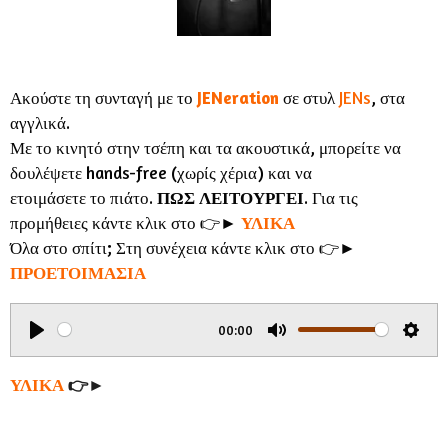
Ακούστε τη συνταγή με το
JENeration
σε στυλ
JENs
, στα
αγγλικά.
Με το κινητό στην τσέπη και τα ακουστικά, μπορείτε να
δουλέψετε hands-free (χωρίς χέρια) και να
ετοιμάσετε το πιάτο.
ΠΩΣ
ΛΕΙΤΟΥΡΓΕΙ
. Για τις
προμήθειες κάντε κλικ στο 👉►
ΥΛΙΚΑ
Όλα στο σπίτι; Στη συνέχεια κάντε κλικ στο 👉►
ΠΡΟΕΤΟΙΜΑΣΙΑ
00:00
P
M
S
l
u
e
ΥΛΙΚΑ
👉►
a
t
t
y
e
t