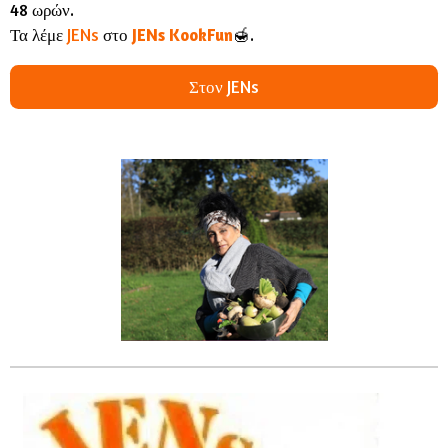
48 ωρών.
Τα λέμε
JENs
στο
JENs KookFun
🍯.
Στον JENs