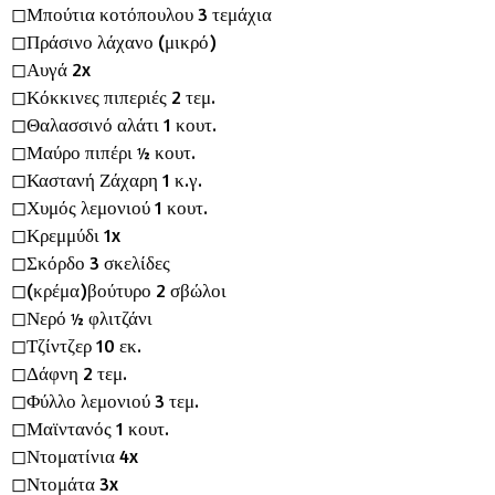
s
◻︎Μπούτια κοτόπουλου 3 τεμάχια
◻︎Πράσινο λάχανο (μικρό)
◻︎Αυγά 2x
◻︎Κόκκινες πιπεριές 2 τεμ.
◻︎Θαλασσινό αλάτι 1 κουτ.
◻︎Μαύρο πιπέρι ½ κουτ.
◻︎Καστανή Ζάχαρη 1 κ.γ.
◻︎Χυμός λεμονιού 1 κουτ.
◻︎Κρεμμύδι 1x
◻︎Σκόρδο 3 σκελίδες
◻︎(κρέμα)βούτυρο 2 σβώλοι
◻︎Νερό ½ φλιτζάνι
◻︎Τζίντζερ 10 εκ.
◻︎Δάφνη 2 τεμ.
◻︎Φύλλο λεμονιού 3 τεμ.
◻︎Μαϊντανός 1 κουτ.
◻︎Ντοματίνια 4x
◻︎Ντομάτα 3x