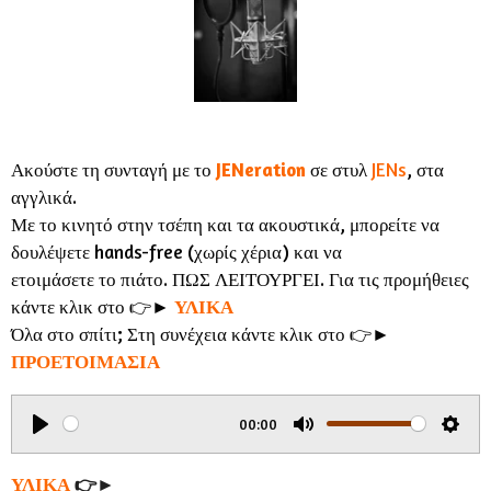
Ακούστε τη συνταγή με το
JENeration
σε στυλ
JENs
,
στα
αγγλικά.
Με το κινητό στην τσέπη και τα ακουστικά, μπορείτε να
δουλέψετε hands-free (χωρίς χέρια) και να
ετοιμάσετε το πιάτο. ΠΩΣ ΛΕΙΤΟΥΡΓΕΙ. Για τις προμήθειες
κάντε κλικ στο 👉►
ΥΛΙΚΑ
Όλα στο σπίτι; Στη συνέχεια κάντε κλικ στο 👉►
ΠΡΟΕΤΟΙΜΑΣΙΑ
00:00
P
M
S
l
u
e
ΥΛΙΚΑ
👉►