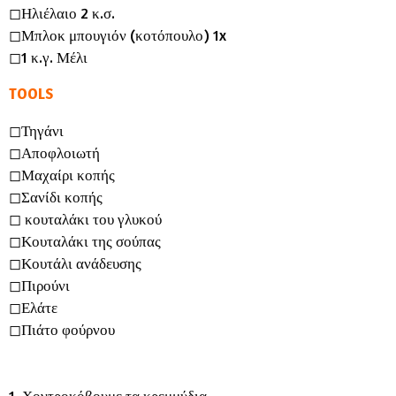
◻︎Ηλιέλαιο 2 κ.σ.
◻︎Μπλοκ μπουγιόν (κοτόπουλο) 1x
◻︎1 κ.γ. Μέλι
TOOLS
◻︎Τηγάνι
◻︎Αποφλοιωτή
◻︎Μαχαίρι κοπής
◻︎Σανίδι κοπής
◻︎ κουταλάκι του γλυκού
◻︎Κουταλάκι της σούπας
◻︎Κουτάλι ανάδευσης
◻︎Πιρούνι
◻︎Ελάτε
◻︎Πιάτο φούρνου
1. Χοντροκόβουμε τα κρεμμύδια.