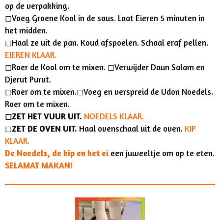
op de verpakking.
◻︎Voeg Groene Kool in de saus. Laat Eieren 5 minuten in
het midden.
◻︎Haal ze uit de pan. Koud afspoelen. Schaal eraf pellen.
EIEREN KLAAR.
◻︎Roer de Kool om te mixen. ◻︎Verwijder Daun Salam en
Djerut Purut.
◻︎Roer om te mixen.◻︎Voeg en verspreid de Udon Noedels.
Roer om te mixen.
◻︎ZET HET VUUR UIT.
NOEDELS KLAAR.
◻︎
ZET DE OVEN UIT.
Haal ovenschaal uit de oven.
KIP
KLAAR.
De Noedels, de kip en het ei
een juweeltje om op te eten.
SELAMAT MAKAN!