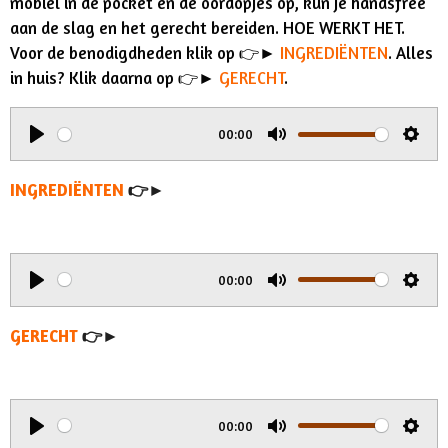
mobiel in de pocket en de oordopjes op, kun je handsfree
aan de slag en het gerecht bereiden. HOE WERKT HET.
Voor de benodigdheden klik op 👉►
INGREDIËNTEN
. Alles
in huis? Klik daarna op 👉►
GERECHT
.
00:00
P
M
S
l
u
e
INGREDIËNTEN
👉►
a
t
t
y
e
t
i
00:00
n
P
M
S
g
l
u
e
GERECHT
👉►
s
a
t
t
y
e
t
i
00:00
n