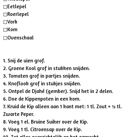
◻︎Eetlepel
◻︎Roerlepel
◻︎Vork
◻︎Kom
◻︎Ovenschaal
1. Snij de uien grof.
2. Groene Kool grof in stukken snijden.
3. Tomaten grof in partjes snijden.
4. Knoflook grof in stukjes snijden.
5. Ontpel de Djahé (gember). Snijd het in 2 delen.
6. Doe de Kippenpoten in een kom.
7. Kruid de Kip alleen aan 1 kant met: 1 tl. Zout + ½ tl.
Zwarte Peper.
8. Voeg 1 el. Bruine Suiker over de Kip.
9. Voeg 1 tl. Citroensap over de Kip.
10. Zet alles overzichtelijk op het aanrecht.