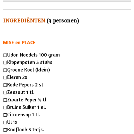
P
M
S
g
l
u
e
s
a
t
t
INGREDIËNTEN
(3 personen)
y
e
t
i
n
MISE en PLACE
g
◻︎Udon Noedels 100 gram
s
◻︎Kippenpoten 3 stuks
◻︎Groene Kool (klein)
◻︎Eieren 2x
◻︎Rode Pepers 2 st.
◻︎Zeezout 1 tl.
◻︎Zwarte Peper ½ tl.
◻︎Bruine Suiker 1 el.
◻︎Citroensap 1 tl.
◻︎Ui 1x
◻︎Knoflook 3 tntjs.