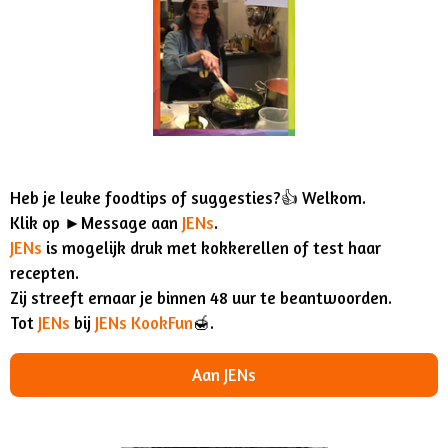
Heb je leuke foodtips of suggesties?👍 Welkom.
Klik op ►Message aan
JENs
.
JENs
is mogelijk druk met kokkerellen of test haar
recepten.
Zij streeft ernaar je binnen 48 uur te beantwoorden.
Tot
JENs
bij
JENs KookFun
🍯.
Aan JENs