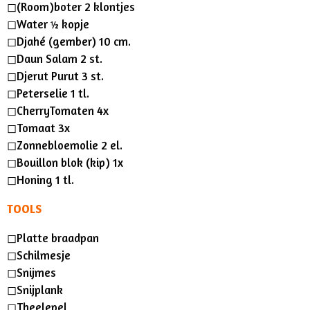
◻︎(Room)boter 2 klontjes
◻︎Water ½ kopje
◻︎Djahé (gember) 10 cm.
◻︎Daun Salam 2 st.
◻︎Djerut Purut 3 st.
◻︎Peterselie 1 tl.
◻︎CherryTomaten 4x
◻︎Tomaat 3x
◻︎Zonnebloemolie 2 el.
◻︎Bouillon blok (kip) 1x
◻︎Honing 1 tl.
TOOLS
◻︎Platte braadpan
◻︎Schilmesje
◻︎Snijmes
◻︎Snijplank
◻︎Theelepel