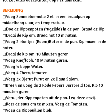
BEREIDING
◻︎Voeg Zonnebloemolie 2 el. in een braadpan op
middelhoog vuur, op temperatuur.
◻︎Doe de Kippenpoten (rugzijde) in de pan. Braad de Kip.
◻︎Draai de Kip om. Braad het 10 minuten.
◻︎Voeg 2 klontjes (Room)Boter in de pan. Kip mixen in de
boter.
◻︎Draai de kip om. 10 Minuten garen.
◻︎Voeg Knoflook. 10 Minuten garen.
◻︎Voeg ½ kopje Water.
◻︎Voeg 4 Cherrytomaten.
◻︎Voeg 3x Djerut Purut en 2x Daun Salam.
◻︎Breek en voeg de 2 Rode Pepers verspreid toe. Kip 10
minuten garen.
◻︎Verwijder Kippenpoten uit de pan. Leg deze opzij.
◻︎Roer de saus om te mixen. Voeg de Tomaten.
◻︎Voeg de Kipbouillon blok.