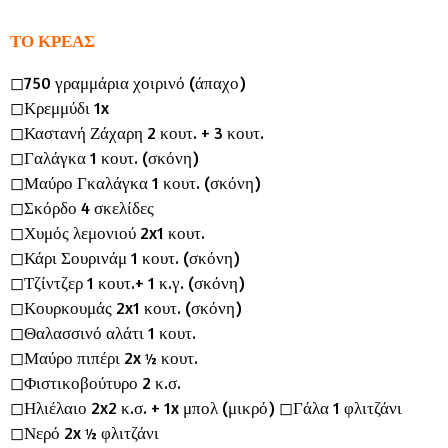
i
n
ΤΟ ΚΡΕΑΣ
g
◻︎750 γραμμάρια χοιρινό (άπαχο)
s
◻︎Κρεμμύδι 1x
◻︎Καστανή Ζάχαρη 2 κουτ. + 3 κουτ.
◻︎Γαλάγκα 1 κουτ. (σκόνη)
◻︎Μαύρο Γκαλάγκα 1 κουτ. (σκόνη)
◻︎Σκόρδο 4 σκελίδες
◻︎Χυμός λεμονιού 2x1 κουτ.
◻︎Κάρι Σουρινάμ 1 κουτ. (σκόνη)
◻︎Τζίντζερ 1 κουτ.+ 1 κ.γ. (σκόνη)
◻︎Κουρκουμάς 2x1 κουτ. (σκόνη)
◻︎Θαλασσινό αλάτι 1 κουτ.
◻︎Μαύρο πιπέρι 2x ½ κουτ.
◻︎Φιστικοβούτυρο 2 κ.σ.
◻︎Ηλιέλαιο 2x2 κ.σ. + 1x μπολ (μικρό) ◻︎Γάλα 1 φλιτζάνι
◻︎Νερό 2x ½ φλιτζάνι