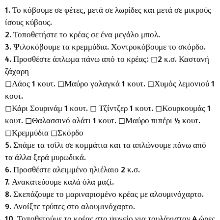
1. Το κόβουμε σε φέτες, μετά σε λωρίδες και μετά σε μικρούς
ίσους κύβους.
2. Τοποθετήστε το κρέας σε ένα μεγάλο μπολ.
3. Ψιλοκόβουμε τα κρεμμύδια. Χοντροκόβουμε το σκόρδο.
4. Προσθέστε άπλωμα πάνω από το κρέας: ◻︎2 κ.σ. Καστανή
ζάχαρη
◻︎Λάος 1 κουτ. ◻︎Μαύρο γαλαγκά 1 κουτ. ◻︎Χυμός λεμονιού 1
κουτ.
◻︎Κάρι Σουρινάμ 1 κουτ. ◻︎ Τζίντζερ 1 κουτ. ◻︎Κουρκουμάς 1
κουτ. ◻︎Θαλασσινό αλάτι 1 κουτ. ◻︎Μαύρο πιπέρι ½ κουτ.
◻︎Κρεμμύδια ◻︎Σκόρδο
5. Σπάμε τα τσίλι σε κομμάτια και τα απλώνουμε πάνω από
τα άλλα ξερά μυρωδικά.
6. Προσθέστε αλειμμένο ηλιέλαιο 2 κ.σ.
7. Ανακατεύουμε καλά όλα μαζί.
8. Σκεπάζουμε το μαριναρισμένο κρέας με αλουμινόχαρτο.
9. Ανοίξτε τρύπες στο αλουμινόχαρτο.
10. Τοποθετούμε το κρέας στο ψυγείο για τουλάχιστον 4 ώρες