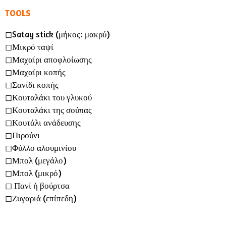
TOOLS
◻︎Satay stick (μήκος: μακρύ)
◻︎Μικρό ταψί
◻︎Μαχαίρι αποφλοίωσης
◻︎Μαχαίρι κοπής
◻︎Σανίδι κοπής
◻︎Κουταλάκι του γλυκού
◻︎Κουταλάκι της σούπας
◻︎Κουτάλι ανάδευσης
◻︎Πιρούνι
◻︎Φύλλο αλουμινίου
◻︎Μπολ (μεγάλο)
◻︎Μπολ (μικρό)
◻︎ Πανί ή βούρτσα
◻︎Ζυγαριά (επίπεδη)