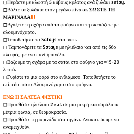
◻︎Περάστε με κλωστή 5 κύβους κρέατος ανά ξυλάκι satay.
◻︎Βάλτε τα ξυλάκια στον μεγάλο πίνακα.
ΣΩΣΤΕ ΤΗ
ΜΑΡΙΝΑΔΑ
!!!
◻︎Βγάζετε τη σχάρα από το φούρνο και τη σκεπάζετε με
αλουμινόχαρτο.
◻︎Τοποθετήστε τα Satays στο ράφι.
◻︎ Ταμπονάρετε τα Satays με ηλιέλαιο και από τις δύο
πλευρές, με ένα πανί ή πινέλο.
◻︎Βάζουμε τη σχάρα με τα σατάι στο φούρνο για ≈15-20
λεπτά.
◻︎Γυρίστε το μια φορά στο ενδιάμεσο. Τοποθετήστε το
επίπεδο πιάτο Αλουμινόχαρτο στο φούρνο.
ΕΝΩ Η ΣΑΛΤΣΑ ΦΙΣΤΙΚΙ
◻︎Προσθέστε ηλιέλαιο 2 κ.σ. σε μια μικρή κατσαρόλα σε
μέτρια φωτιά, σε θερμοκρασία.
◻︎Προσθέστε τη μαρινάδα στο τηγάνι. Ανακατεύουμε να
αναμειχθούν.