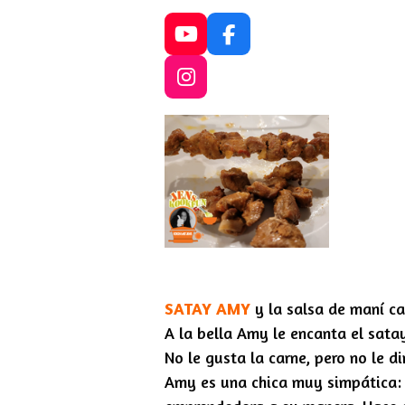
Y
F
o
a
u
c
I
T
e
n
u
b
s
b
o
t
e
o
a
k
g
r
a
m
SATAY AMY
y la salsa de maní ca
A la bella Amy le encanta el satay
No le gusta la carne, pero no le d
Amy es una chica muy simpática: d