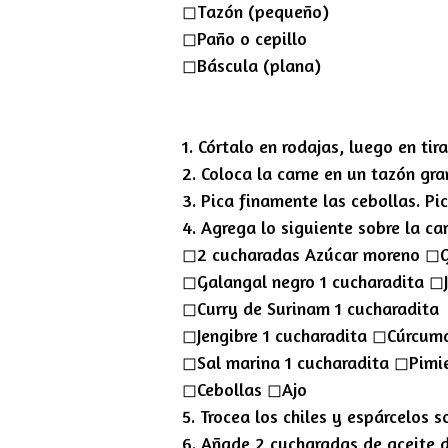
◻︎Tazón (pequeño)
◻︎Paño o cepillo
◻︎Báscula (plana)
1. Córtalo en rodajas, luego en ti
2. Coloca la carne en un tazón gra
3. Pica finamente las cebollas. Pic
4. Agrega lo siguiente sobre la ca
◻︎2 cucharadas Azúcar moreno ◻︎G
◻︎Galangal negro 1 cucharadita ◻︎
◻︎Curry de Surinam 1 cucharadita
◻︎Jengibre 1 cucharadita ◻︎Cúrcum
◻︎Sal marina 1 cucharadita ◻︎Pimi
◻︎Cebollas ◻︎Ajo
5. Trocea los chiles y espárcelos 
6. Añade 2 cucharadas de aceite d