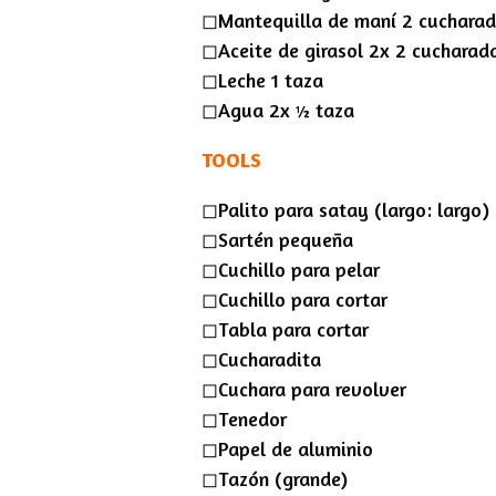
◻︎Mantequilla de maní 2 cuchara
◻︎Aceite de girasol 2x 2 cucharad
◻︎Leche 1 taza
◻︎Agua 2x ½ taza
TOOLS
◻︎Palito para satay (largo: largo)
◻︎Sartén pequeña
◻︎Cuchillo para pelar
◻︎Cuchillo para cortar
◻︎Tabla para cortar
◻︎Cucharadita
◻︎Cuchara para revolver
◻︎Tenedor
◻︎Papel de aluminio
◻︎Tazón (grande)