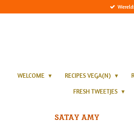
Wereld
Ga
direct
naar
de
hoofdinhoud
WELCOME
RECIPES VEGA(N)
FRESH TWEETJES
SATAY AMY