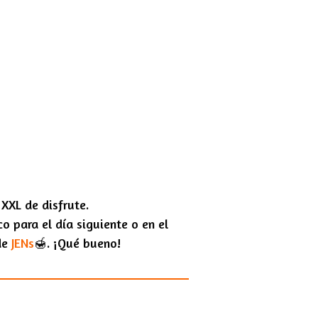
XXL de disfrute.
o para el día siguiente o en el
de
JENs
🍯. ¡Qué bueno!