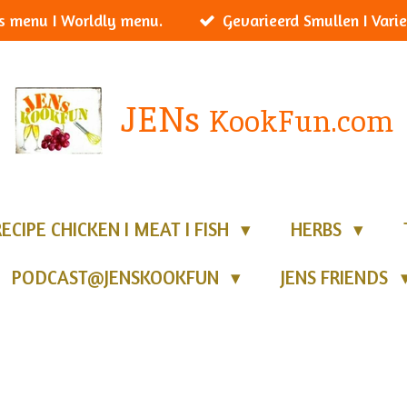
s menu I Worldly menu.
Gevarieerd Smullen I Varie
JENs
KookFun.com
RECIPE CHICKEN I MEAT I FISH
HERBS
PODCAST@JENSKOOKFUN
JENS FRIENDS