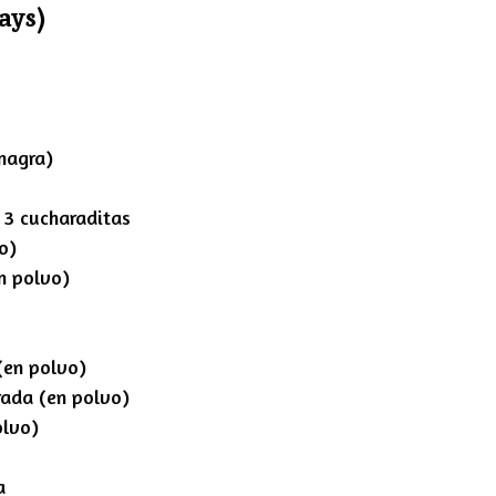
ays)
e
t
i
n
g
s
magra)
 3 cucharaditas
o)
n polvo)
(en polvo)
rada (en polvo)
olvo)
a