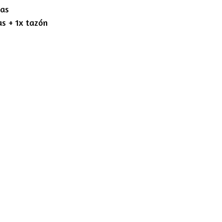
das
as + 1x tazón