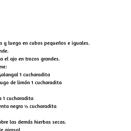
ras y luego en cubos pequeños e iguales.
nde.
a el ajo en trozos grandes.
rne:
alangal 1 cucharadita
Jugo de limón 1 cucharadita
a 1 cucharadita
enta negra ½ cucharadita
sobre las demás hierbas secas.
e girasol.