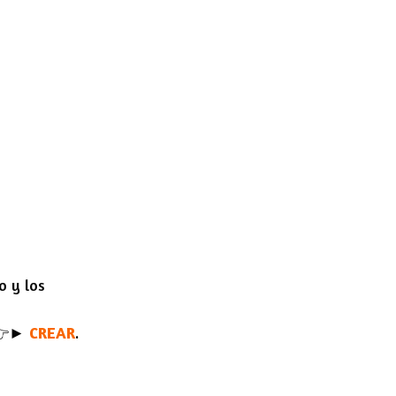
o y los
 👉►
CREAR
.