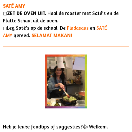
SATÉ AMY
◻︎
ZET DE OVEN UIT.
Haal de rooster met Saté's en de
Platte Schaal uit de oven.
◻︎Leg Saté's op de schaal. De
Pindasaus
en
SATÉ
AMY
gereed
.
SELAMAT MAKAN!
Heb je leuke foodtips of suggesties?👍 Welkom.