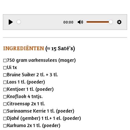
a
t
t
y
e
t
i
00:00
n
P
M
S
g
l
u
e
s
a
t
t
INGREDIËNTEN
(
≈
15 Saté's)
y
e
t
◻︎750 gram varkensvlees (mager)
i
◻︎Ui 1x
n
◻︎Bruine Suiker 2 tl. + 3 tl.
g
◻︎Laos 1 tl. (poeder)
s
◻︎Kentjoer 1 tl. (poeder)
◻︎Knoflook 4 tntjs.
◻︎Citroensap 2x 1 tl.
◻︎Surinaamse Kerrie 1 tl. (poeder)
◻︎Djahé (gember) 1 tl.+ 1 el. (poeder)
◻︎Kurkuma 2x 1 tl. (poeder)