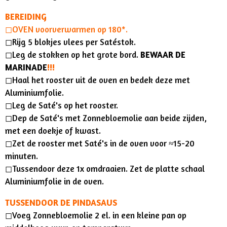
BEREIDING
◻︎OVEN voorverwarmen op 180*.
◻︎Rijg 5 blokjes vlees per Satéstok.
◻︎Leg de stokken op het grote bord.
BEWAAR DE
MARINADE
!!!
◻︎Haal het rooster uit de oven en bedek deze met
Aluminiumfolie.
◻︎Leg de Saté's op het rooster.
◻︎Dep de Saté's met Zonnebloemolie aan beide zijden,
met een doekje of kwast.
◻︎Zet de rooster met Saté's in de oven voor ≈15-20
minuten.
◻︎Tussendoor deze 1x omdraaien. Zet de platte schaal
Aluminiumfolie in de oven.
TUSSENDOOR DE PINDASAUS
◻︎Voeg Zonnebloemolie 2 el. in een kleine pan op