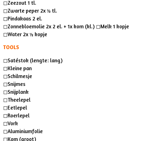
◻︎Zeezout 1 tl.
◻︎Zwarte peper 2x ½ tl.
◻︎Pindakaas 2 el.
◻︎Zonnebloemolie 2x 2 el. + 1x kom (kl.) ◻︎Melk 1 kopje
◻︎Water 2x ½ kopje
TOOLS
◻︎Satéstok (lengte: lang)
◻︎Kleine pan
◻︎Schilmesje
◻︎Snijmes
◻︎Snijplank
◻︎Theelepel
◻︎Eetlepel
◻︎Roerlepel
◻︎Vork
◻︎Aluminiumfolie
◻︎Kom (groot)