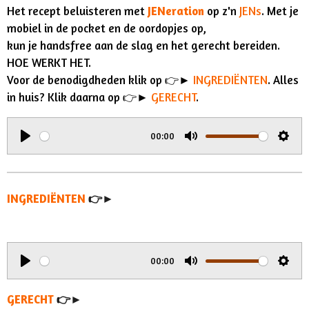
Het recept beluisteren met
JENeration
op z'n
JENs
. Met je
mobiel in de pocket en de oordopjes op,
kun je handsfree aan de slag en het gerecht bereiden.
HOE WERKT HET.
Voor de benodigdheden klik op 👉►
INGREDIËNTEN
. Alles
in huis? Klik daarna op 👉►
GERECHT
.
00:00
P
M
S
l
u
e
a
t
t
INGREDIËNTEN
👉►
y
e
t
i
n
00:00
g
P
M
S
s
l
u
e
GERECHT
👉►