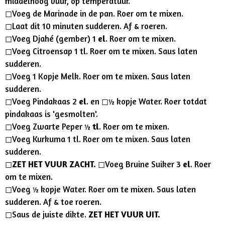
middelhoog vuur, op temperatuur.
◻︎Voeg de Marinade in de pan. Roer om te mixen.
◻︎Laat dit 10 minuten sudderen. Af & roeren.
◻︎Voeg Djahé (gember) 1
el
. Roer om te mixen.
◻︎Voeg Citroensap 1 tl. Roer om te mixen. Saus laten
sudderen.
◻︎Voeg 1 Kopje Melk. Roer om te mixen. Saus laten
sudderen.
◻︎Voeg Pindakaas 2
el
. en ◻︎½ kopje Water. Roer totdat
pindakaas is 'gesmolten'.
◻︎Voeg Zwarte Peper ½
tl
. Roer om te mixen.
◻︎Voeg Kurkuma 1 tl. Roer om te mixen. Saus laten
sudderen.
◻︎
ZET HET VUUR ZACHT.
◻︎Voeg Bruine Suiker 3
el
. Roer
om te mixen.
◻︎Voeg ½ kopje Water. Roer om te mixen. Saus laten
sudderen. Af & toe roeren.
◻︎Saus de juiste dikte.
ZET HET VUUR UIT.