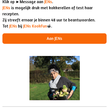
Klik op ►Message aan
JENs
.
JENs
is mogelijk druk met kokkerellen of test haar
recepten.
Zij streeft ernaar je binnen 48 uur te beantwoorden.
Tot
JENs
bij
JENs KookFun
🍯.
Aan JENs