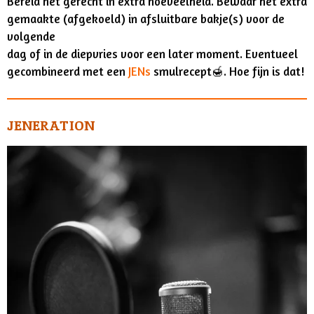
Bereid het gerecht in extra hoeveelheid. Bewaar het extra
gemaakte (afgekoeld) in afsluitbare bakje(s) voor de
volgende
dag of in de diepvries voor een later moment. Eventueel
gecombineerd met een
JENs
smulrecept🍯. Hoe fijn is dat!
JENERATION