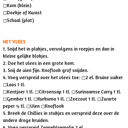
◻︎Kom (klein)
◻︎Doekje of Kwast
◻︎Schaal (plat)
HET VLEES
1. Snijd het in plakjes, vervolgens in reepjes en dan in
kleine gelijke blokjes.
2. Doe het vlees in een grote kom.
3. Snij de uien fijn. Knoflook grof snijden.
4. Voeg verspreid over het vlees toe: ◻︎2 el. Bruine suiker
◻︎Laos 1 tl.
◻︎Kentjoer 1 tl. ◻︎Citroensap 1 tl. ◻︎Surinaamse Curry 1 tl.
◻︎Gember 1 tl. ◻︎Kurkuma 1 tl. ◻︎Zeezout 1 tl. ◻︎Zwarte
peper ½ tl. ◻︎Uien ◻︎Knoflook
5. Breek de Chillies in stukjes en verspreid deze over de
andere droge kruiden.
6. Voeg verspreid Zonnebloemolie 2 el.