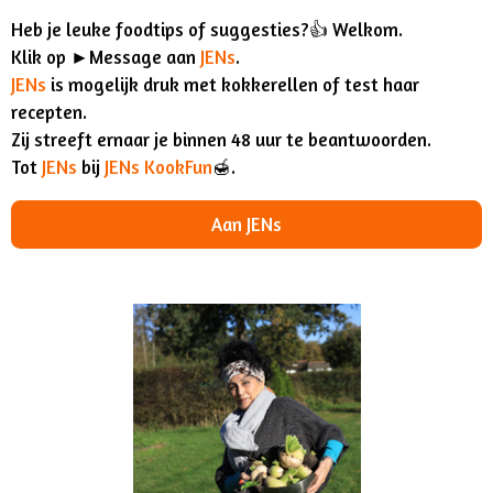
Heb je leuke foodtips of suggesties?👍 Welkom.
Klik op ►Message aan
JENs
.
JENs
is mogelijk druk met kokkerellen of test haar
recepten.
Zij streeft ernaar je binnen 48 uur te beantwoorden.
Tot
JENs
bij
JENs KookFun
🍯.
Aan JENs