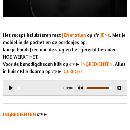
Het recept beluisteren met
JENeration
op z'n
JENs
. Met je
mobiel in de pocket en de oordopjes op,
kun je handsfree aan de slag en het gerecht bereiden.
HOE WERKT HET.
Voor de benodigdheden klik op 👉►
INGREDIËNTEN
. Alles
in huis? Klik daarna op 👉►
GERECHT
.
00:00
P
M
S
l
u
e
a
t
t
INGREDIËNTEN
👉►
y
e
t
i