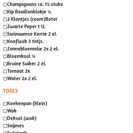
◻︎Champignons ca. 15 stuks
◻︎Kip Bouillonblokje ½
◻︎2 Klontjes (room)Boter
◻︎Zwarte Peper 1 tl.
◻︎Surinaamse Kerrie 2 el.
◻︎Knoflook 3 tntjs.
◻︎Zonnebloemolie 2x 2 el.
◻︎Bloemkool ¼
◻︎Bruine Suiker 2 el.
◻︎Tomaat 2x
◻︎Water 2x 2 el.
TOOLS
◻︎Koekenpan (klein)
◻︎Wok
◻︎Deksel (wok)
◻︎Snijmes
◻︎Snijplank