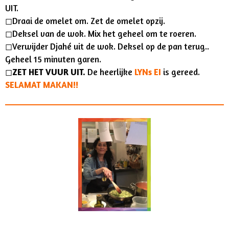
UIT.
◻︎Draai de omelet om. Zet de omelet opzij.
◻︎Deksel van de wok. Mix het geheel om te roeren.
◻︎Verwijder Djahé uit de wok. Deksel op de pan terug..
Geheel 15 minuten garen.
◻︎
ZET HET VUUR UIT.
De heerlijke
LYNs EI
is gereed.
SELAMAT MAKAN!!