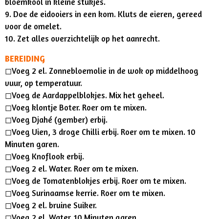
bloemkool in kleine stukjes.
9. Doe de eidooiers in een kom. Kluts de eieren, gereed
voor de omelet.
10. Zet alles overzichtelijk op het aanrecht.
BEREIDING
◻︎Voeg 2 el. Zonnebloemolie in de wok op middelhoog
vuur, op temperatuur.
◻︎Voeg de Aardappelblokjes. Mix het geheel.
◻︎Voeg klontje Boter. Roer om te mixen.
◻︎Voeg Djahé (gember) erbij.
◻︎Voeg Uien, 3 droge Chilli erbij. Roer om te mixen. 10
Minuten garen.
◻︎Voeg Knoflook erbij.
◻︎Voeg 2 el. Water. Roer om te mixen.
◻︎Voeg de Tomatenblokjes erbij. Roer om te mixen.
◻︎Voeg Surinaamse kerrie. Roer om te mixen.
◻︎Voeg 2 el. bruine Suiker.
◻︎Voeg 2 el. Water. 10 Minuten garen.