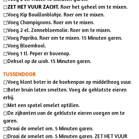
◻︎
ZET HET VUUR ZACHT.
Roer het geheel om te mixen.
◻︎Voeg Kip Bouillonblokje. Roer om te mixen.
◻︎Voeg Champignons. Roer om te mixen.
◻︎Voeg 2 el. Zonnebloemolie. Roer om te mixen.
◻︎Voeg Paprika. Roer om te mixen. 15 Minuten garen.
◻︎Voeg Bloemkool.
◻︎Voeg 1 tl. Peper er bovenop.
◻︎Deksel op de wok. 15 Minuten garen.
TUSSENDOOR
◻︎Voeg klont boter in de koekenpan op middelhoog vuur.
◻︎Boter bruin laten smelten. Voeg de geklutste eieren
erbij.
◻︎Met een spatel omelet optillen.
◻︎De zijkanten van de geklutste eieren voegen om te
garen.
◻︎Draai de omelet om. 5 Minuten garen.
◻︎Draai de omelet om. 5 Minuten garen. ZET HET VUUR