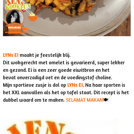
LYNs EI
maakt je feestelijk blij.
Dit wokgerecht met omelet is gevarieerd, super lekker
en gezond. Ei is
een zeer goede eiwitbron en het
bevat
onverzadigd vet en de voedingstof choline.
Mijn sportieve zusje is dol op
LYNs EI
. Na haar sporten is
het XXL aanvallen als het op tafel staat. Dit recept is het
dubbel waard om te maken.
SELAMAT MAKAN
🍽️