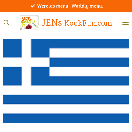
Werelds menu I Worldly menu.
Ga
direct
JENs
KookFun.com
naar
de
hoofdinhoud