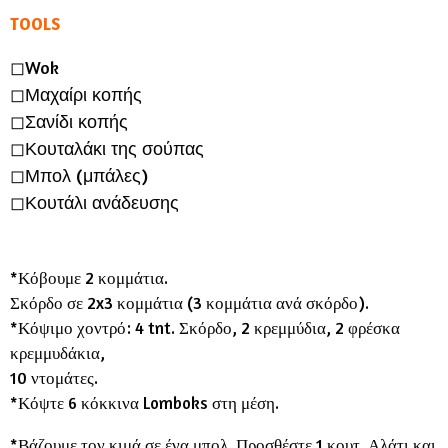
TOOLS
◻︎Wok
◻︎Μαχαίρι κοπής
◻︎Σανίδι κοπής
◻︎Κουταλάκι της σούπας
◻︎Μπολ (μπάλες)
◻︎Κουτάλι ανάδευσης
*Κόβουμε 2 κομμάτια.
Σκόρδο σε 2x3 κομμάτια (3 κομμάτια ανά σκόρδο).
*Κόψιμο χοντρό: 4 tnt. Σκόρδο, 2 κρεμμύδια, 2 φρέσκα
κρεμμυδάκια,
10 ντομάτες.
*Κόψτε 6 κόκκινα Lomboks στη μέση.
*Βάζουμε τον κιμά σε ένα μπολ. Προσθέστε 1 κουτ. Αλάτι και