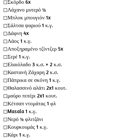
◻︎Σκόρδο 6x
◻︎Λάχανο μυτερό ½
◻︎Μπλοκ μπουγιόν 1x
◻︎Σάλτσα ψαριού 1 κ.γ.
◻︎Δάφνη 4x
◻︎Λάος 1 κ.γ.
◻︎Αποξηραμένο τζίντζερ 5x
◻︎Σερέ 1 κ.γ.
◻︎Ελαιόλαδο 3 κ.σ. + 2 κ.σ.
◻︎Καστανή Ζάχαρη 2 κ.σ.
◻︎Πάπρικα σε σκόνη 1 κ.γ.
◻︎Θαλασσινό αλάτι 2x1 κουτ.
◻︎μαύρο πιπέρι 2x1 κουτ.
◻︎Κέτσαπ ντομάτας 1 φλ
◻︎Masala 1 κ.γ.
◻︎Νερό ½ φλιτζάνι
◻︎Κουρκουμάς 1 κ.γ.
◻︎Κάρι 1 κ.γ.