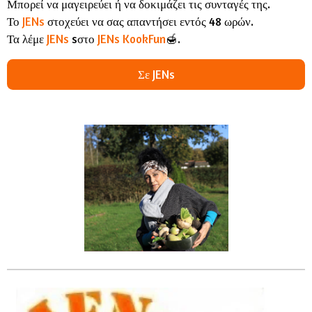
Μπορεί να μαγειρεύει ή να δοκιμάζει τις συνταγές της.
Το
JENs
στοχεύει να σας απαντήσει εντός 48 ωρών.
Τα λέμε
JENs
sστο
JENs KookFun
🍯.
Σε JENs