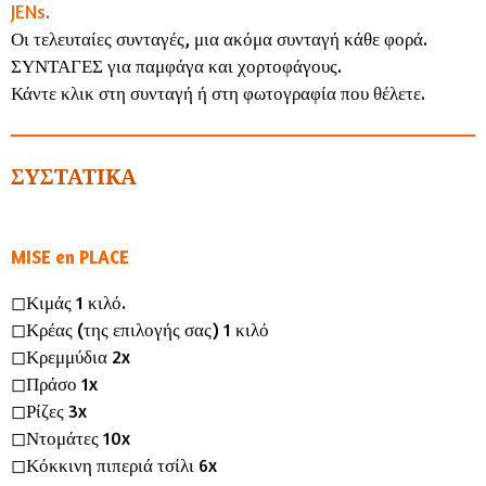
JENs
.
Οι τελευταίες συνταγές, μια ακόμα συνταγή κάθε φορά.
ΣΥΝΤΑΓΕΣ για παμφάγα και χορτοφάγους.
Κάντε κλικ στη συνταγή ή στη φωτογραφία που θέλετε.
ΣΥΣΤΑΤΙΚΑ
MISE en PLACE
◻︎Κιμάς 1 κιλό.
◻︎Κρέας (της επιλογής σας) 1 κιλό
◻︎Κρεμμύδια 2x
◻︎Πράσο 1x
◻︎Ρίζες 3x
◻︎Ντομάτες 10x
◻︎Κόκκινη πιπεριά τσίλι 6x