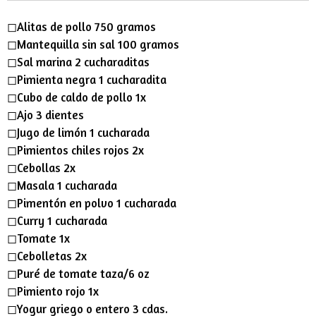
s
a
t
t
◻︎Alitas de pollo 750 gramos
y
e
t
◻︎Mantequilla sin sal 100 gramos
i
◻︎Sal marina 2 cucharaditas
n
◻︎Pimienta negra 1 cucharadita
◻︎Cubo de caldo de pollo 1x
g
◻︎Ajo 3 dientes
s
◻︎Jugo de limón 1 cucharada
◻︎Pimientos chiles rojos 2x
◻︎Cebollas 2x
◻︎Masala 1 cucharada
◻︎Pimentón en polvo 1 cucharada
◻︎Curry 1 cucharada
◻︎Tomate 1x
◻︎Cebolletas 2x
◻︎Puré de tomate taza/6 oz
◻︎Pimiento rojo 1x
◻︎Yogur griego o entero 3 cdas.