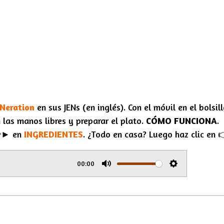
ENeration
en sus
JENs
(en inglés). Con el móvil en el bolsill
 las manos libres y preparar el plato.
CÓMO FUNCIONA
.
👉► en
INGREDIENTES
. ¿Todo en casa? Luego haz clic en
00:00
M
S
u
e
t
t
e
t