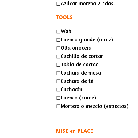
◻︎Azúcar morena 2 cdas.
TOOLS
◻︎Wok
◻︎Cuenco grande (arroz)
◻︎Olla arrocera
◻︎Cuchillo de cortar
◻︎Tabla de cortar
◻︎Cuchara de mesa
◻︎Cuchara de té
◻︎Cucharón
◻︎Cuenco (carne)
◻︎Mortero o mezcla (especias)
MISE en PLACE