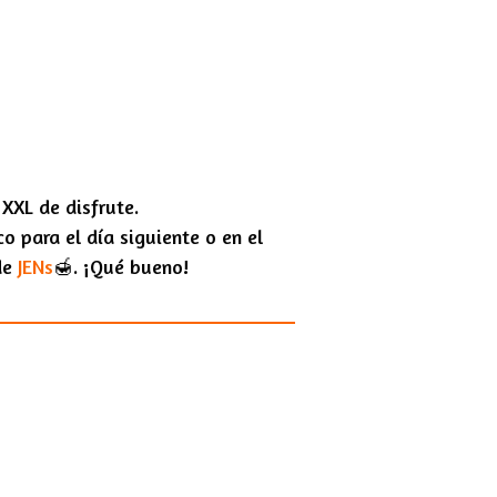
XXL de disfrute.
o para el día siguiente o en el
de
JENs
🍯. ¡Qué bueno!