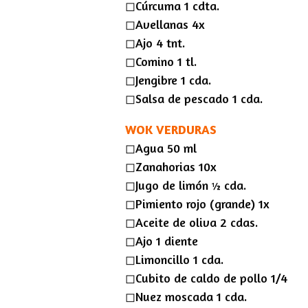
◻︎Cúrcuma 1 cdta.
◻︎Avellanas 4x
◻︎Ajo 4 tnt.
◻︎Comino 1 tl.
◻︎Jengibre 1 cda.
◻︎Salsa de pescado 1 cda.
WOK VERDURAS
◻︎Agua 50 ml
◻︎Zanahorias 10x
◻︎Jugo de limón ½ cda.
◻︎Pimiento rojo (grande) 1x
◻︎Aceite de oliva 2 cdas.
◻︎Ajo 1 diente
◻︎Limoncillo 1 cda.
◻︎Cubito de caldo de pollo 1/4
◻︎Nuez moscada 1 cda.