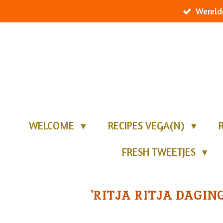
Wereld
Ga
direct
naar
de
hoofdinhoud
WELCOME
RECIPES VEGA(N)
FRESH TWEETJES
'RITJA RITJA DAGIN