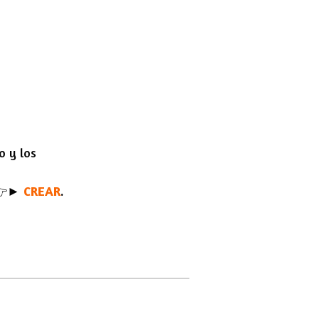
o y los
 👉►
CREAR
.