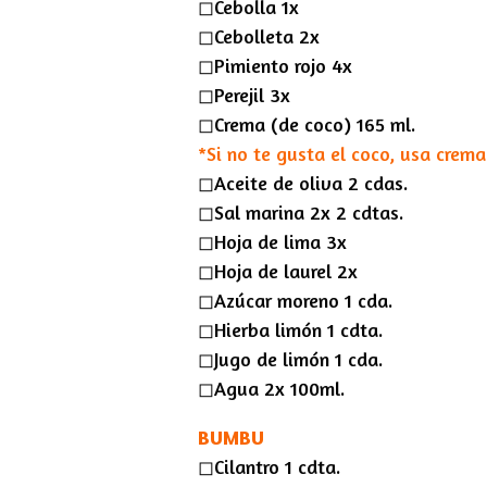
◻︎Cebolla 1x
◻︎Cebolleta 2x
◻︎Pimiento rojo 4x
◻︎Perejil 3x
◻︎Crema (de coco) 165 ml.
*Si no te gusta el coco, usa crema
◻︎Aceite de oliva 2 cdas.
◻︎Sal marina 2x 2 cdtas.
◻︎Hoja de lima 3x
◻︎Hoja de laurel 2x
◻︎Azúcar moreno 1 cda.
◻︎Hierba limón 1 cdta.
◻︎Jugo de limón 1 cda.
◻︎Agua 2x 100ml.
BUMBU
◻︎Cilantro 1 cdta.