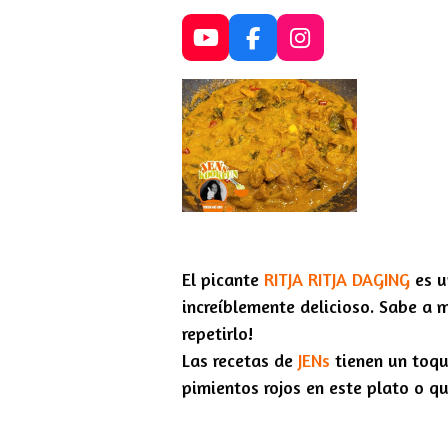
Y
F
I
o
a
n
u
c
s
T
e
t
u
b
a
b
o
g
e
o
r
k
a
m
El picante
RITJA RITJA DAGING
es u
increíblemente delicioso. Sabe a 
repetirlo!
Las recetas de
JENs
tienen un toqu
pimientos rojos en este plato o qu