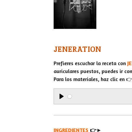
JENERATION
Prefieres escuchar la receta con
J
auriculares puestos, puedes ir con
Para los materiales, haz clic en 
P
l
a
INGREDIENTES
y
👉►