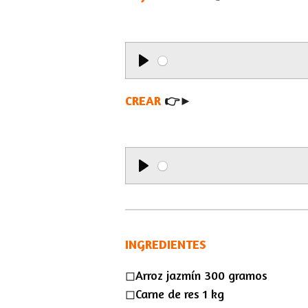
P
l
CREAR
👉►
a
y
P
l
a
INGREDIENTES
y
◻︎Arroz jazmín 300 gramos
◻︎Carne de res 1 kg