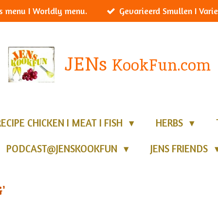
s menu I Worldly menu.
Gevarieerd Smullen I Varie
JENs
KookFun.com
RECIPE CHICKEN I MEAT I FISH
HERBS
PODCAST@JENSKOOKFUN
JENS FRIENDS
G'