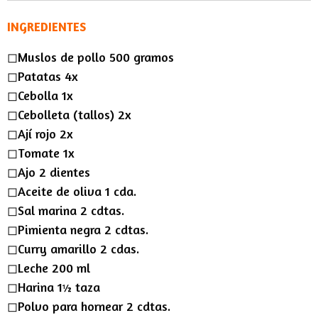
s
a
t
t
INGREDIENTES
y
e
t
◻︎Muslos de pollo 500 gramos
i
◻︎Patatas 4x
n
◻︎Cebolla 1x
g
◻︎Cebolleta (tallos) 2x
s
◻︎Ají rojo 2x
◻︎Tomate 1x
◻︎Ajo 2 dientes
◻︎Aceite de oliva 1 cda.
◻︎Sal marina 2 cdtas.
◻︎Pimienta negra 2 cdtas.
◻︎Curry amarillo 2 cdas.
◻︎Leche 200 ml
◻︎Harina 1½ taza
◻︎Polvo para hornear 2 cdtas.