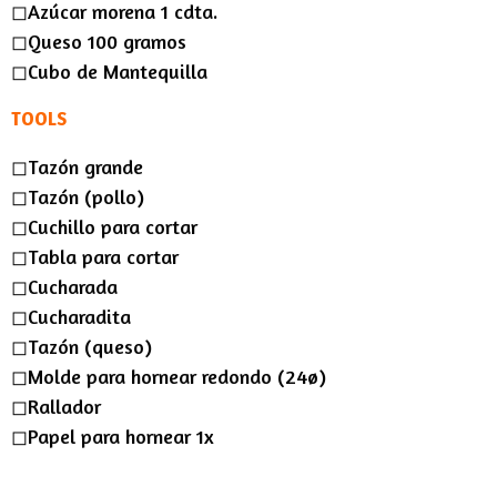
◻︎Azúcar morena 1 cdta.
◻︎Queso 100 gramos
◻︎Cubo de Mantequilla
TOOLS
◻︎Tazón grande
◻︎Tazón (pollo)
◻︎Cuchillo para cortar
◻︎Tabla para cortar
◻︎Cucharada
◻︎Cucharadita
◻︎Tazón (queso)
◻︎Molde para hornear redondo (24ø)
◻︎Rallador
◻︎Papel para hornear 1x