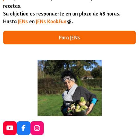
recetas.
Su objetivo es responderte en un plazo de 48 horas.
Hasta
JENs
en
JENs KookFun
🍯.
Para JENs
Y
F
I
o
a
n