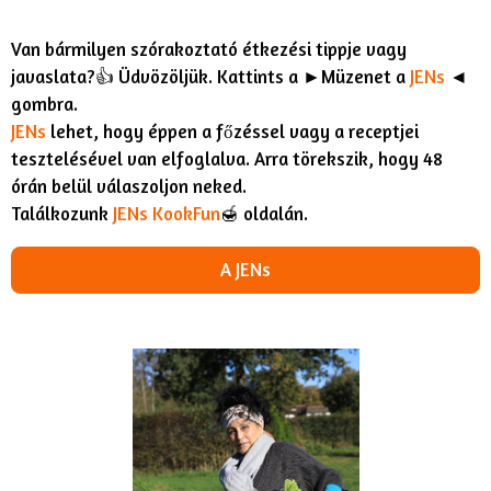
Van bármilyen szórakoztató étkezési tippje vagy
javaslata?👍 Üdvözöljük. Kattints a ►Müzenet a
JENs
◄
gombra.
JENs
lehet, hogy éppen a főzéssel vagy a receptjei
tesztelésével van elfoglalva. Arra törekszik, hogy 48
órán belül válaszoljon neked.
Találkozunk
JENs KookFun
🍯 oldalán.
A JENs