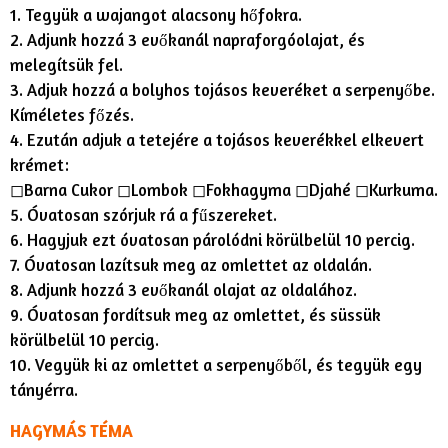
1. Tegyük a wajangot alacsony hőfokra.
2. Adjunk hozzá 3 evőkanál napraforgóolajat, és
melegítsük fel.
3. Adjuk hozzá a bolyhos tojásos keveréket a serpenyőbe.
Kíméletes főzés.
4. Ezután adjuk a tetejére a tojásos keverékkel elkevert
krémet:
◻︎Barna Cukor ◻︎Lombok ◻︎Fokhagyma ◻︎Djahé ◻︎Kurkuma.
5. Óvatosan szórjuk rá a fűszereket.
6. Hagyjuk ezt óvatosan párolódni körülbelül 10 percig.
7. Óvatosan lazítsuk meg az omlettet az oldalán.
8. Adjunk hozzá 3 evőkanál olajat az oldalához.
9. Óvatosan fordítsuk meg az omlettet, és süssük
körülbelül 10 percig.
10. Vegyük ki az omlettet a serpenyőből, és tegyük egy
tányérra.
HAGYMÁS TÉMA