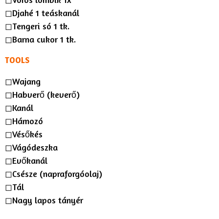
◻︎
Djahé 1 teáskanál
◻︎
Tengeri só 1 tk.
◻︎
Barna cukor 1 tk.
TOOLS
◻︎Wajang
◻︎
Habverő (keverő)
◻︎
Kanál
◻︎
Hámozó
◻︎
Vésőkés
◻︎
Vágódeszka
◻︎
Evőkanál
◻︎
Csésze (napraforgóolaj)
◻︎
Tál
◻︎
Nagy lapos tányér