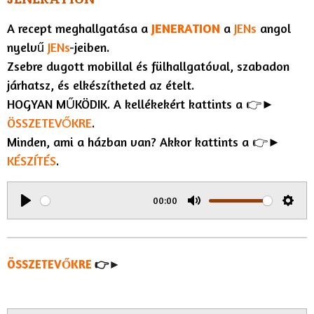
A recept meghallgatása a
JENERATION
a
JENs
angol
nyelvű
JENs
-jeiben.
Zsebre dugott mobillal és fülhallgatóval, szabadon
járhatsz, és elkészítheted az ételt.
HOGYAN MŰKÖDIK. A kellékekért kattints a 👉►
ÖSSZETEVŐKRE
.
Minden, ami a házban van? Akkor kattints a 👉►
KÉSZÍTÉS
.
00:00
P
M
S
l
u
e
a
t
t
ÖSSZETEVŐKRE
👉►
y
e
t
i