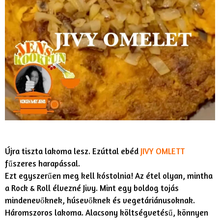
Újra tiszta lakoma lesz. Ezúttal ebéd
JIVY OMLETT
fűszeres harapással.
Ezt egyszerűen meg kell kóstolnia! Az étel olyan, mintha
a Rock & Roll élvezné Jivy. Mint egy boldog tojás
mindenevőknek, húsevőknek és vegetáriánusoknak.
Háromszoros lakoma. Alacsony költségvetésű, könnyen