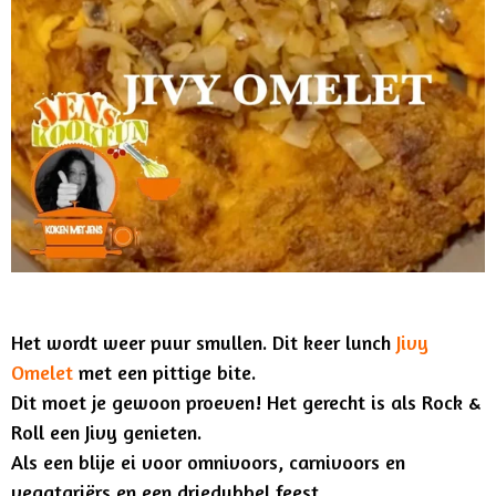
Het wordt weer puur smullen. Dit keer lunch
Jivy
Omelet
met een pittige bite.
Dit moet je gewoon proeven! Het gerecht is als Rock &
Roll een Jivy genieten.
Als een blije ei voor omnivoors
, carnivoors en
vegatariërs
en een driedubbel feest.