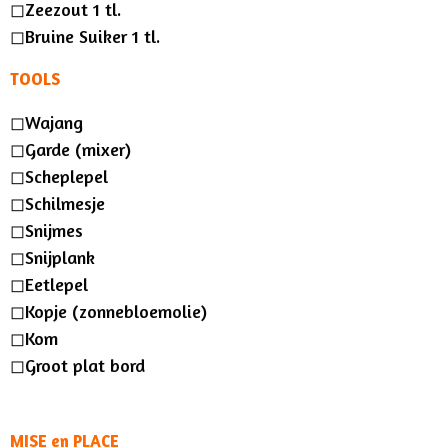
◻︎Zeezout
1 tl.
◻︎Bruine Suiker 1 tl.
TOOLS
◻︎Wajang
◻︎Garde (mixer)
◻︎Scheplepel
◻︎Schilmesje
◻︎Snijmes
◻︎Snijplank
◻︎Eetlepel
◻︎Kopje (zonnebloemolie)
◻︎Kom
◻︎Groot plat bord
MISE en PLACE