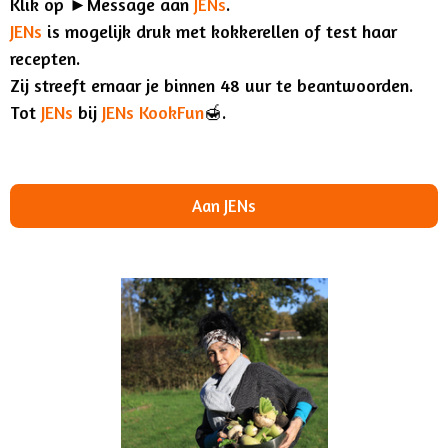
Klik op ►Message aan
.
JENs
JENs
is mogelijk druk met kokkerellen of test haar
recepten.
Zij streeft ernaar je binnen 48 uur te beantwoorden.
Tot
JENs
bij
JENs KookFun
🍯.
Aan JENs