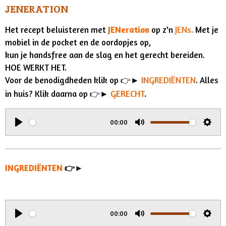
JENERATION
Het recept beluisteren met
JENeration
op z'n
JENs
.
Met je
mobiel in de pocket en de oordopjes op,
kun je handsfree aan de slag en het gerecht bereiden.
HOE WERKT HET.
Voor de benodigdheden klik op
👉
►
INGREDIËNTEN
. Alles
GERECHT
.
in huis? Klik daarna op
👉
►
00:00
P
M
S
l
u
e
a
t
t
INGREDIËNTEN
👉►
y
e
t
i
n
00:00
g
P
M
S