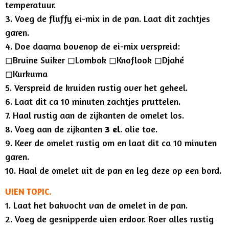
temperatuur.
3. Voeg de fluffy ei-mix in de pan. Laat dit zachtjes
garen.
4. Doe daarna bovenop de ei-mix verspreid:
◻︎Bruine Suiker
◻︎Lombok
◻︎Knoflook
◻︎Djahé
◻︎Kurkuma
5. Verspreid de kruiden rustig over het geheel.
6.
Laat dit ca 10 minuten zachtjes pruttelen.
7.
Haal rustig aan de zijkanten de omelet los.
8. Voeg aan de zijkanten
3 el
. olie toe.
9. Keer de
rustig om en laat dit
ca 10 minuten
omelet
garen.
10. Haal de
uit de pan en leg deze op een bord.
omelet
UIEN TOPIC.
1. Laat het bakvocht van de omelet in de pan.
2. Voeg de gesnipperde uien erdoor. Roer alles rustig