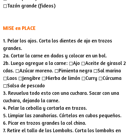
◻︎Tazón grande (fideos)
MISE en PLACE
1. Pelar los ajos. Corta los dientes de ajo en trozos
grandes.
2a. Cortar la carne en dados y colocar en un bol.
2b. Luego agregue a la carne: ◻︎Ajo ◻︎Aceite de girasol 2
cdas. ◻︎Azúcar moreno. ◻︎Pimienta negra ◻︎Sal marina
◻︎Laos ◻︎Jengibre ◻︎Hierba de limón ◻︎Curry ◻︎Cúrcuma
◻︎Salsa de pescado
3. Revuelva todo esto con una cuchara. Sacar con una
cuchara, dejando la carne.
4. Pelar la cebolla y cortarla en trozos.
5. Limpiar las zanahorias. Córtelos en cubos pequeños.
6. Picar en trozos grandes la col china.
7. Retire el tallo de los Lomboks. Corta los lomboks en