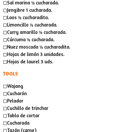
◻︎Sal marina ½ cucharada.
◻︎Jengibre 1 cucharada.
◻︎Laos ½ cucharadita.
◻︎Limoncillo ½ cucharada.
◻︎Curry amarillo ½ cucharada.
◻︎Cúrcuma ½ cucharada.
◻︎Nuez moscada ½ cucharadita.
◻︎Hojas de limón 3 unidades.
◻︎Hojas de laurel 3 uds.
TOOLS
◻︎Wajang
◻︎Cucharón
◻︎Pelador
◻︎Cuchillo de trinchar
◻︎Tabla de cortar
◻︎Cucharada
◻︎Tazón (carne)