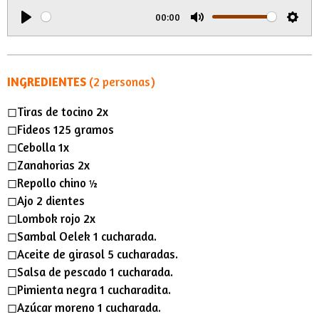
i
00:00
n
P
M
S
g
l
u
e
s
a
t
t
INGREDIENTES
(2 personas)
y
e
t
◻︎Tiras de tocino 2x
i
◻︎Fideos 125 gramos
n
◻︎Cebolla 1x
g
◻︎Zanahorias 2x
s
◻︎Repollo chino ½
◻︎Ajo 2 dientes
◻︎Lombok rojo 2x
◻︎Sambal Oelek 1 cucharada.
◻︎Aceite de girasol 5 cucharadas.
◻︎Salsa de pescado 1 cucharada.
◻︎Pimienta negra 1 cucharadita.
◻︎Azúcar moreno 1 cucharada.