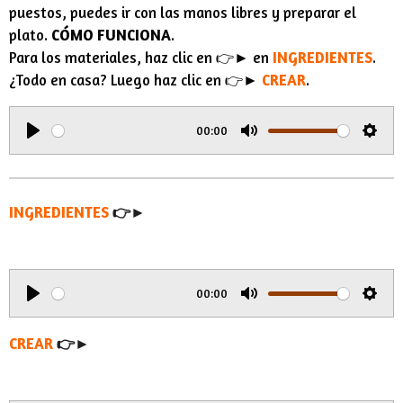
puestos, puedes ir con las manos libres y preparar el
plato.
CÓMO FUNCIONA
.
Para los materiales, haz clic en 👉► en
INGREDIENTES
.
¿Todo en casa? Luego haz clic en 👉►
CREAR
.
00:00
P
M
S
l
u
e
a
t
t
INGREDIENTES
👉►
y
e
t
i
n
00:00
g
P
M
S
s
l
u
e
CREAR
👉►
a
t
t
y
e
t