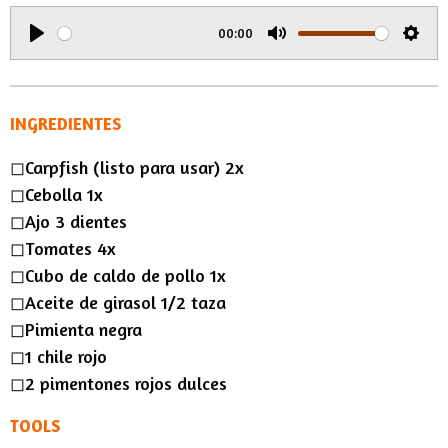
i
00:00
n
P
M
S
g
l
u
e
s
a
t
t
INGREDIENTES
y
e
t
◻︎Carpfish (listo para usar) 2x
i
◻︎Cebolla 1x
n
◻︎Ajo 3 dientes
g
◻︎Tomates 4x
s
◻︎Cubo de caldo de pollo 1x
◻︎Aceite de girasol 1/2 taza
◻︎Pimienta negra
◻︎1 chile rojo
◻︎2 pimentones rojos dulces
TOOLS