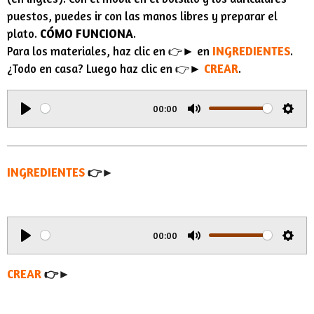
puestos, puedes ir con las manos libres y preparar el
plato.
CÓMO FUNCIONA
.
Para los materiales, haz clic en 👉► en
INGREDIENTES
.
¿Todo en casa? Luego haz clic en 👉►
CREAR
.
00:00
P
M
S
l
u
e
a
t
t
INGREDIENTES
👉►
y
e
t
i
n
00:00
g
P
M
S
s
l
u
e
CREAR
👉►
a
t
t
y
e
t