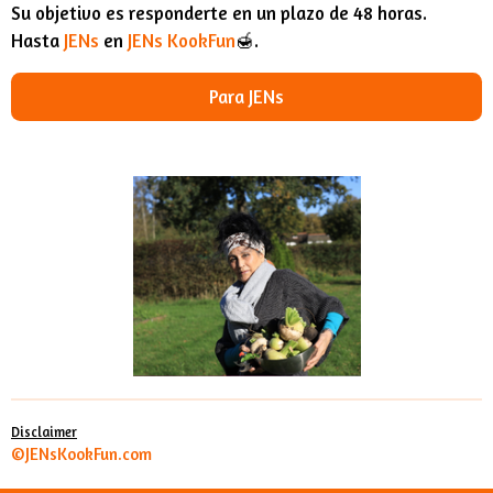
Su objetivo es responderte en un plazo de 48 horas.
Hasta
JENs
en
JENs KookFun
🍯.
Para JENs
Disclaimer
©JENsKookFun.com