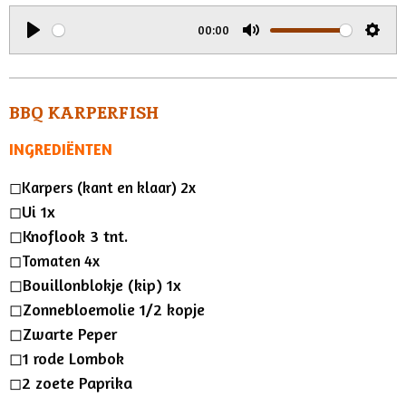
i
00:00
n
P
M
S
g
l
u
e
s
a
t
t
BBQ KARPERFISH
y
e
t
INGREDIËNTEN
i
n
◻︎Karpers (kant en klaar) 2x
g
Ui 1x
◻︎
s
◻︎Knoflook 3 tnt.
◻︎Tomaten 4x
◻︎Bouillonblokje (kip) 1x
◻︎Zonnebloemolie 1/2 kopje
◻︎Zwarte Peper
◻︎
1 rode Lombok
2 zoete Paprika
◻︎