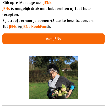
Klik op ►Message aan
JENs
.
JENs
is mogelijk druk met kokkerellen of test haar
recepten.
Zij streeft ernaar je binnen 48 uur te beantwoorden.
Tot
JENs
bij
JENs KookFun
🍯.
Aan JENs