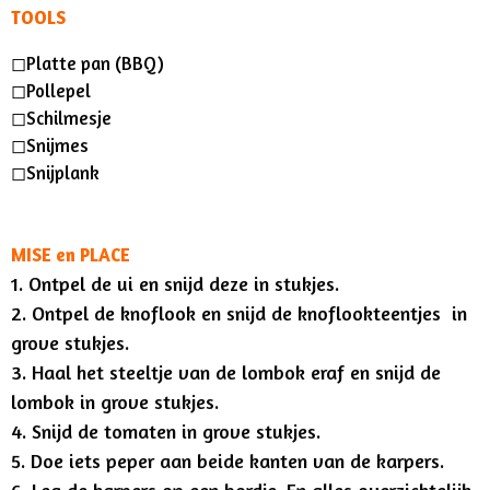
TOOLS
◻︎Platte pan (BBQ)
◻︎Pollepel
◻︎Schilmesje
◻︎Snijmes
◻︎Snijplank
MISE en PLACE
1. Ontpel de ui en snijd deze in stukjes.
2. Ontpel de knoflook en snijd de knoflookteentjes in
grove stukjes.
3. Haal het steeltje van de lombok eraf en snijd de
lombok in grove stukjes.
4. Snijd de tomaten in grove stukjes.
5. Doe iets peper aan beide kanten van de karpers.
6. Leg de karpers op een bordje. En alles overzichtelijk