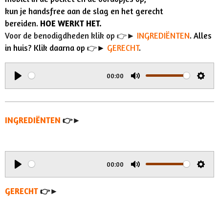
kun je handsfree aan de slag en het gerecht
bereiden.
HOE WERKT HET.
Voor de benodigdheden klik op 👉►
INGREDIËNTEN
. Alles
in huis? Klik daarna op 👉►
GERECHT
.
00:00
P
M
S
l
u
e
a
t
t
INGREDIËNTEN
👉►
y
e
t
i
n
00:00
g
P
M
S
s
l
u
e
GERECHT
👉►
a
t
t
y
e
t