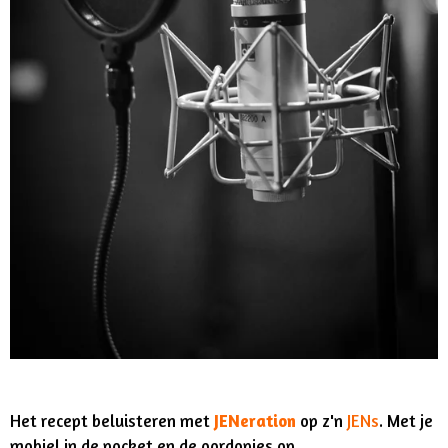
Het recept beluisteren met
JENeration
op z'n
JENs
. Met je
mobiel in de pocket en de oordopjes op,