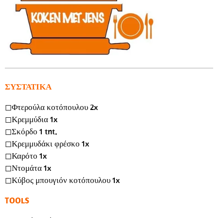
ΣΥΣΤΑΤΙΚΑ
◻︎Φτερούλα κοτόπουλου 2x
◻︎Κρεμμύδια 1x
◻︎Σκόρδο 1 tnt.
◻︎Κρεμμυδάκι φρέσκο ​​1x
◻︎Καρότο 1x
◻︎Ντομάτα 1x
◻︎Κύβος μπουγιόν κοτόπουλου 1x
TOOLS