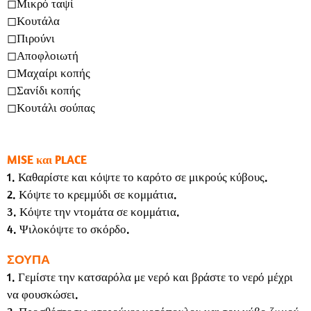
◻︎Μικρό ταψί
◻︎Κουτάλα
◻︎Πιρούνι
◻︎Αποφλοιωτή
◻︎Μαχαίρι κοπής
◻︎Σανίδι κοπής
◻︎Κουτάλι σούπας
MISE και PLACE
1. Καθαρίστε και κόψτε το καρότο σε μικρούς κύβους.
2. Κόψτε το κρεμμύδι σε κομμάτια.
3. Κόψτε την ντομάτα σε κομμάτια.
4. Ψιλοκόψτε το σκόρδο.
ΣΟΥΠΑ
1. Γεμίστε την κατσαρόλα με νερό και βράστε το νερό μέχρι
να φουσκώσει.