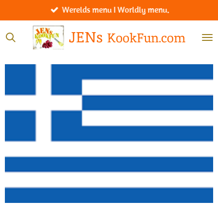
Werelds menu I Worldly menu.
Ga
direct
JENs
KookFun.com
naar
de
hoofdinhoud