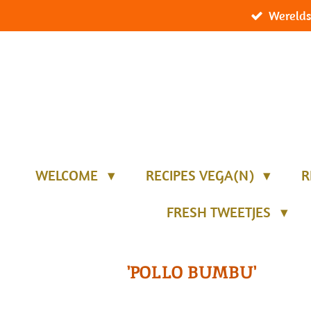
Werelds
Ga
direct
naar
de
hoofdinhoud
WELCOME
RECIPES VEGA(N)
R
FRESH TWEETJES
'POLLO BUMBU'