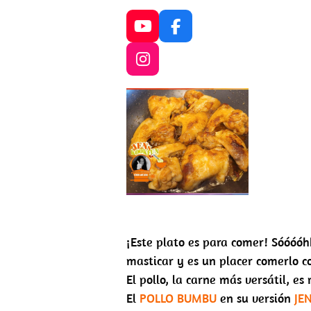
Y
F
o
a
u
c
I
T
e
n
u
b
s
b
o
t
e
o
a
k
g
r
a
m
¡Este plato es para comer! Sóóóóh
masticar y es un placer comerlo c
El pollo, la carne más versátil, es
El
POLLO BUMBU
en su versión
JE