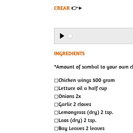
l
CREAR
👉►
a
y
P
l
INGREDIENTS
a
*Amount of sambal to your own c
y
◻︎Chicken wings 500 gram
◻︎Lettuce oil a half cup
◻︎Onions 2x
◻︎Garlic 2 cloves
◻︎Lemongrass (dry) 2 tsp.
◻︎Laos (dry) 2 tsp.
◻︎Bay Leaves 2 leaves