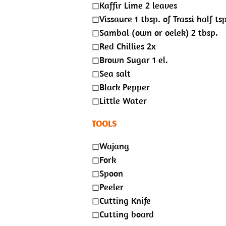
◻︎Kaffir Lime 2 leaves
◻︎Vissauce 1 tbsp. of Trassi half tsp
◻︎Sambal (own or oelek) 2 tbsp.
◻︎Red Chillies 2x
◻︎Brown Sugar 1 el.
◻︎Sea salt
◻︎Black Pepper
◻︎Little Water
TOOLS
◻︎Wajang
◻︎Fork
◻︎Spoon
◻︎Peeler
◻︎Cutting Knife
◻︎Cutting board