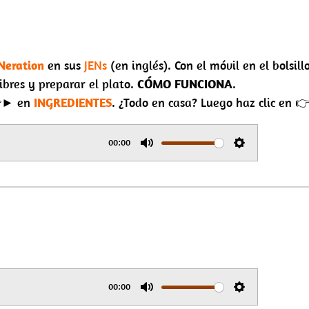
Neration
en sus
JENs
(en inglés). Con el móvil en el bolsill
ibres y preparar el plato.
CÓMO FUNCIONA
.
 👉► en
INGREDIENTES
. ¿Todo en casa? Luego haz clic en
00:00
M
S
u
e
t
t
e
t
i
n
g
00:00
M
S
s