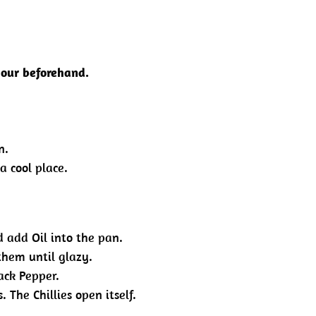
our beforehand.
n.
a cool place.
 add Oil into the pan.
them until glazy.
ack Pepper.
 The Chillies open itself.