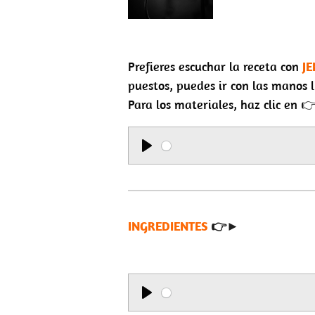
Prefieres escuchar la receta con
JE
puestos, puedes ir con las manos l
Para los materiales, haz clic en
P
l
a
y
INGREDIENTES
👉►
P