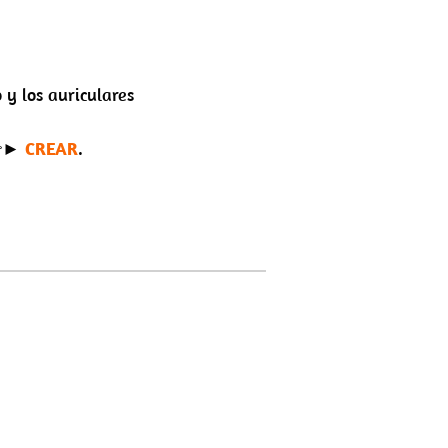
o y los auriculares
 👉►
CREAR
.