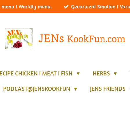
 menu I Worldly menu.
Gevarieerd Smullen I Vari
JENs
KookFun.com
ECIPE CHICKEN I MEAT I FISH
HERBS
PODCAST@JENSKOOKFUN
JENS FRIENDS