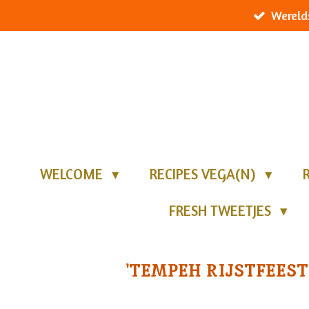
Wereld
Ga
direct
naar
de
hoofdinhoud
WELCOME
RECIPES VEGA(N)
FRESH TWEETJES
'TEMPEH RIJSTFEEST