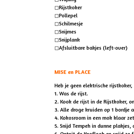
◻︎Rijstkoker
◻︎Pollepel
◻︎Schilmesje
◻︎Snijmes
◻︎Snijplank
◻︎Afsluitbare bakjes (left-over)
MISE en PLACE
Heb je geen
elektrische
rijstkoker,
1. Was de rijst.
2. Kook de rijst in de Rijstkoker, 
3. Alle droge kruiden op 1 bordje 
4. Kokosroom in een mok klaar zet
5. Snijd Tempeh in dunne plakjes, 
6. Ontpit de Knoflook en snijd ze fi