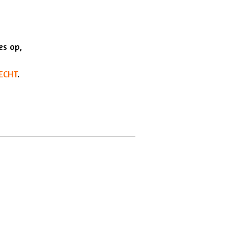
es op,
ECHT
.