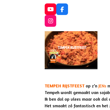
Y
F
o
a
u
c
I
T
e
n
u
b
s
b
o
t
e
o
a
k
g
r
a
m
TEMPEH RIJSTFEEST
op z’n
JENs
m
Tempeh wordt gemaakt van sojabon
Ik ben dol op vlees maar ook dol 
Het smaakt zó fantastisch en het