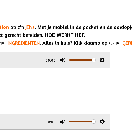
tion
op z'n
JENs
. Met je mobiel in de pocket en de oordopj
et gerecht bereiden.
HOE WERKT HET.
👉►
INGREDIËNTEN
. Alles in huis? Klik daarna op 👉►
GER
00:00
M
S
u
e
t
t
e
t
i
n
g
00:00
M
S
s