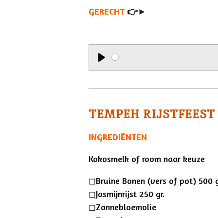
l
GERECHT
👉►
a
y
P
l
a
TEMPEH RIJSTFEES
y
INGREDIËNTEN
Kokosmelk of room naar keuze
◻︎Bruine Bonen (vers of pot) 500 g
◻︎Jasmijnrijst 250 gr.
◻︎Zonnebloemolie