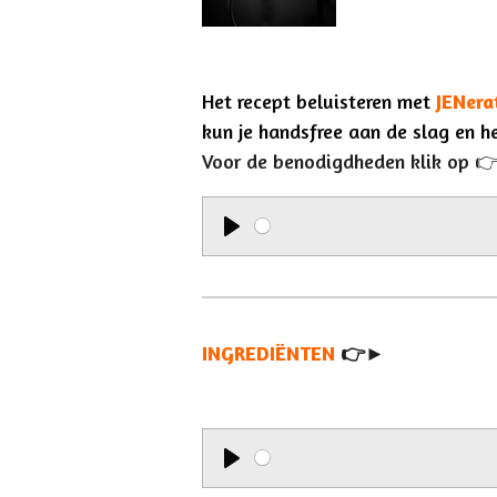
Het recept beluisteren met
JENera
kun je handsfree aan de slag en h
Voor de benodigdheden klik op 
P
l
a
INGREDIËNTEN
y
👉►
P