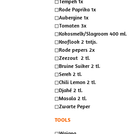
◻︎Tempeh 1x
◻︎Rode Paprika 1x
◻︎Aubergine 1x
◻︎Tomaten 3x
◻︎Kokosmelk/Slagroom 400 ml.
◻︎Knoflook 2 tntjs.
◻︎Rode pepers 2x
◻︎Zeezout 2 tl.
◻︎Bruine Suiker 2 tl.
◻︎Sereh 2 tl.
◻︎Chili Lemon 2 tl.
◻︎Djahé 2 tl.
◻︎Masala 2 tl.
◻︎Zwarte Peper
TOOLS
◻︎Wajang