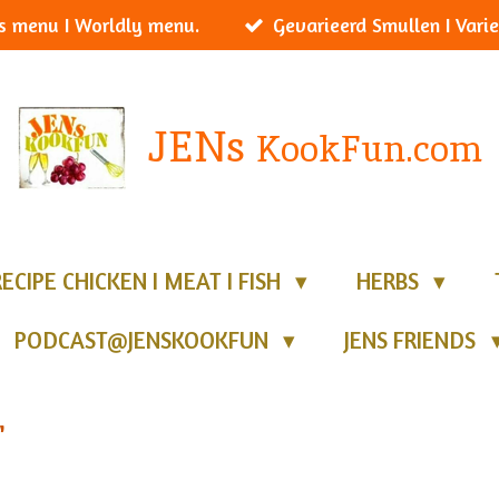
s menu I Worldly menu.
Gevarieerd Smullen I Varie
JENs
KookFun.com
RECIPE CHICKEN I MEAT I FISH
HERBS
PODCAST@JENSKOOKFUN
JENS FRIENDS
'